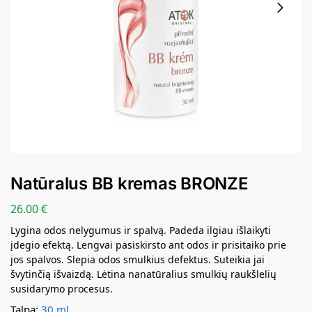
Natūralus BB kremas BRONZE
26.00
€
Lygina odos nelygumus ir spalvą. Padeda ilgiau išlaikyti
įdegio efektą. Lengvai pasiskirsto ant odos ir prisitaiko prie
jos spalvos. Slepia odos smulkius defektus. Suteikia jai
švytinčią išvaizdą. Lėtina nanatūralius smulkių raukšlelių
susidarymo procesus.
Talpa:
30 ml