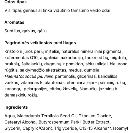
Odos tipas
Visi tipai, geriausiai tinka vidutinio tamsumo veido odai
Aromatas
Subtilus, gaivus, gėlių.
Pagrindinės veikliosios medžiagos
Krištolo ir jūros perlų milteliai, natūralūs mineraliniai pigmentai,
kofermentas Q10, augaliniai makadamijų, taukmedžių, migdolų,
bruknių, šaltalankių, dygminų ir pomidorų sėklų aliejai, hialurono
rūgštis, saldymedžio ekstraktas, medus, dumbliai
Haematococcus pluvialis
, pantenolis, glicerinas, kandelilos
vaškas, vitaminas E, alantoinas, eteriniai aliejai – palminių rožių,
kanangų, pelargonijos, citrinų žievelių, šlamučių, jazminų ir
damaskinių rožių.
Ingredients
Aqua, Macadamia Ternifolia Seed Oil, Titanium Dioxide,
Cetearyl Alcohol, Butyrospermum Parkii Butter Extract,
Glycerin, Caprylic/Capric Triglyceride, C13-15 Alkane**, Isoamyl