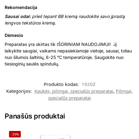
Rekomendacija
Sausai odai:
prieš tepant BB kremą naudokite savo įprastą
lengvos tekstūros kremą.
Dėmesio
Preparatas yra skirtas tik IŠORINIAM NAUDOJIMUI! Jį
laikykite saugiai, vaikams nepasiekiamoje vietoje, sausai, toliau
nuo šilumos šaltinių, 6-25 °C temperatūroje. Saugokite nuo
tiesioginių saulės spindulių.
Produkto kodas:
1920Z
Kategorijos:
Kaukės, pilingai, specialūs preparatai
,
Pilingai,
specialūs preparatai
Panašūs produktai
-39%