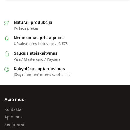
Natūrali produkcija
Puikios prekės
Nemokamas pristatymas
Užsakymams Lietuvoje virš €75
Saugus atsiskaitymas
Visa / Mastercard / Paysera
Kokybiškas aptarnavimas
Jūsų nuomonė mums svarbiausia
Apie mus
Kontaktai
Apie mus
Seminarai