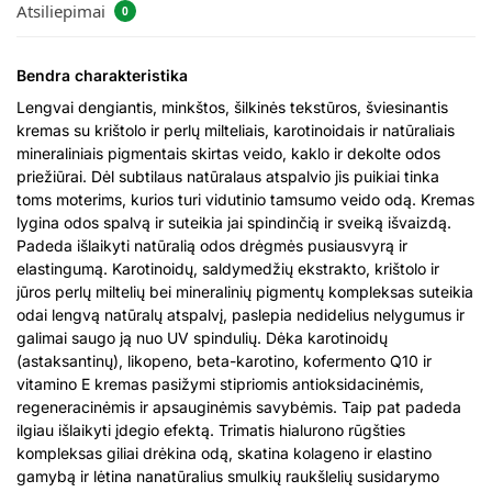
Atsiliepimai
0
Bendra charakteristika
Lengvai dengiantis, minkštos, šilkinės tekstūros, šviesinantis
kremas su krištolo ir perlų milteliais, karotinoidais ir natūraliais
mineraliniais pigmentais skirtas veido, kaklo ir dekolte odos
priežiūrai. Dėl subtilaus natūralaus atspalvio jis puikiai tinka
toms moterims, kurios turi vidutinio tamsumo veido odą. Kremas
lygina odos spalvą ir suteikia jai spindinčią ir sveiką išvaizdą.
Padeda išlaikyti natūralią odos drėgmės pusiausvyrą ir
elastingumą. Karotinoidų, saldymedžių ekstrakto, krištolo ir
jūros perlų miltelių bei mineralinių pigmentų kompleksas suteikia
odai lengvą natūralų atspalvį, paslepia nedidelius nelygumus ir
galimai saugo ją nuo UV spindulių. Dėka karotinoidų
(astaksantinų), likopeno, beta-karotino, kofermento Q10 ir
vitamino E kremas pasižymi stipriomis antioksidacinėmis,
regeneracinėmis ir apsauginėmis savybėmis. Taip pat padeda
ilgiau išlaikyti įdegio efektą. Trimatis hialurono rūgšties
kompleksas giliai drėkina odą, skatina kolageno ir elastino
gamybą ir lėtina nanatūralius smulkių raukšlelių susidarymo