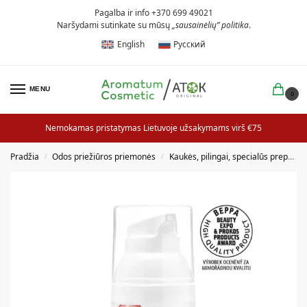
Pagalba ir info +370 699 49021
Naršydami sutinkate su mūsų
„sausainėlių” politika
.
English
Русский
MENU
0
Nemokamas pristatymas Lietuvoje užsakymams virš €75
Pradžia
Odos priežiūros priemonės
Kaukės, pilingai, specialūs preparatai
/
/