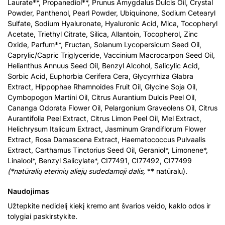
Laurate**, Propanediol**, Prunus Amygdalus Dulcis Oil, Crystal
Powder, Panthenol, Pearl Powder, Ubiquinone, Sodium Cetearyl
Sulfate, Sodium Hyaluronate, Hyaluronic Acid, Mica, Tocopheryl
Acetate, Triethyl Citrate, Silica, Allantoin, Tocopherol, Zinc
Oxide, Parfum**, Fructan, Solanum Lycopersicum Seed Oil,
Caprylic/Capric Triglyceride, Vaccinium Macrocarpon Seed Oil,
Helianthus Annuus Seed Oil, Benzyl Alcohol, Salicylic Acid,
Sorbic Acid, Euphorbia Cerifera Cera, Glycyrrhiza Glabra
Extract, Hippophae Rhamnoides Fruit Oil, Glycine Soja Oil,
Cymbopogon Martini Oil, Citrus Aurantium Dulcis Peel Oil,
Cananga Odorata Flower Oil, Pelargonium Graveolens Oil, Citrus
Aurantifolia Peel Extract, Citrus Limon Peel Oil, Mel Extract,
Helichrysum Italicum Extract, Jasminum Grandiflorum Flower
Extract, Rosa Damascena Extract, Haematococcus Pulvaalis
Extract, Carthamus Tinctorius Seed Oil, Geraniol*, Limonene*,
Linalool*, Benzyl Salicylate*, CI77491, CI77492, CI77499
(*natūralių eterinių aliejų sudedamoji dalis,
** natūralu).
Naudojimas
Užtepkite nedidelį kiekį kremo ant švarios veido, kaklo odos ir
tolygiai paskirstykite.