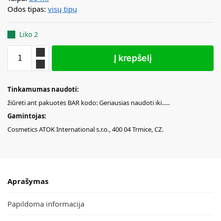
Odos tipas:
visų tipų
Liko 2
Į krepšelį
Tinkamumas naudoti:
žiūrėti ant pakuotės BAR kodo: Geriausias naudoti iki…..
Gamintojas:
Cosmetics ATOK International s.r.o., 400 04 Trmice, CZ.
Aprašymas
Papildoma informacija