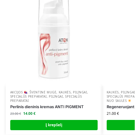
AKCIJOS
,
ŠVENTINĖ MUGĖ
,
KAUKĖS, PILINGAI,
KAUKĖS, PILINGAI
SPECIALŪS PREPARATAI
,
PILINGAI, SPECIALŪS
SPECIALŪS PREPA
PREPARATAI
NUO SAULĖS
Perlinis dieninis kremas ANTI PIGMENT
Regeneruojant
14.00
€
21.00
€
23.00
€
Į krepšelį