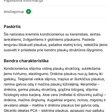
Papildoma informacija
Atsiliepimai
0
Paskirtis
Šis natūralus kreminis kondicionierius su keramidais, skirtas
lankstiems, žvilgantiems ir glotniems plaukams. Padeda
lengviau iššukuoti plaukus, pašalina statinį krūvį, neleidžia jiems
susivelti ir prisideda prie bendro plaukų struktūros išlyginimo.
Bendra charakteristika
Kondicionierius stiprina vidinę plaukų struktūrą, suteikdama
jiems tvirtumo, elastingumo. Drėkina plaukus nuo jų šaknų iki
galiukų. Teigiamai veikia silpnus, trapius ar šiurkščius plaukus,
ramina galvos odą ir mažina plaukų lūžinėjimą. Keramidai –
drėkina, gerina plaukų struktūrą, grąžina blizgesį, stiprina
fiziologinį odos barjerą. Aloe vera (milteliai iš džiovintų sulčių) –
drėkina, mažina dirglumą. Augaliniai argano, ricinos, migdolų ir
skvalano aliejai – maitina ir drėkina plaukus bei galvos odą.
Glicerilo oleatas PCA – glotnina plaukus, apsaugo nuo galiukų