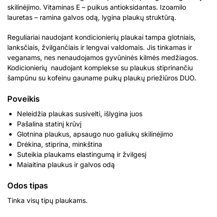
skilinėjimo. Vitaminas E – puikus antioksidantas. Izoamilo
lauretas – ramina galvos odą, lygina plaukų struktūrą.
Reguliariai naudojant kondicionierių plaukai tampa glotniais,
lanksčiais, žvilgančiais ir lengvai valdomais. Jis tinkamas ir
veganams, nes nenaudojamos gyvūninės kilmės medžiagos.
Kodicionierių naudojant komplekse su plaukus stiprinančiu
šampūnu su kofeinu gauname puikų plaukų priežiūros DUO.
Poveikis
Neleidžia plaukas susivelti, išlygina juos
Pašalina statinį krūvį
Glotnina plaukus, apsaugo nuo galiukų skilinėjimo
Drėkina, stiprina, minkština
Suteikia plaukams elastingumą ir žvilgesį
Maiaitina plaukus ir galvos odą
Odos tipas
Tinka visų tipų plaukams.