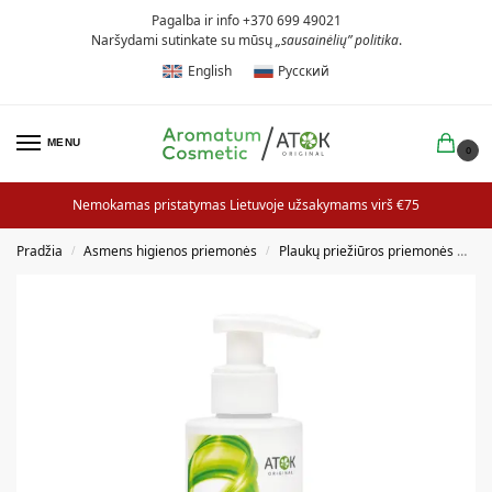
Pagalba ir info +370 699 49021
Naršydami sutinkate su mūsų
„sausainėlių” politika
.
English
Русский
MENU
0
Nemokamas pristatymas Lietuvoje užsakymams virš €75
Pradžia
Asmens higienos priemonės
Plaukų priežiūros priemonės
/
/