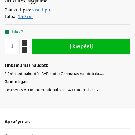
struktūros išlyginimo.
Plaukų tipas:
visų tipų
Talpa:
150 ml
Liko 2
Į krepšelį
Tinkamumas naudoti:
žiūrėti ant pakuotės BAR kodo: Geriausias naudoti iki…..
Gamintojas:
Cosmetics ATOK International s.r.o., 400 04 Trmice, CZ.
Aprašymas