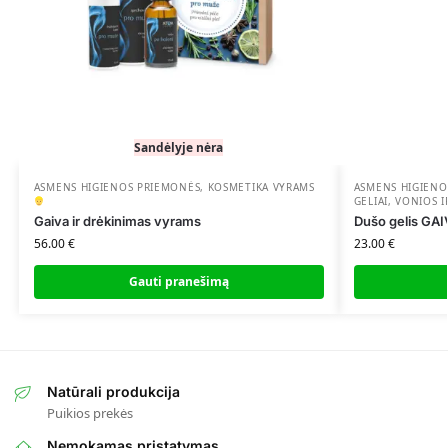
Sandėlyje nėra
ASMENS HIGIENOS PRIEMONĖS
,
KOSMETIKA VYRAMS
ASMENS HIGIENO
GELIAI
,
VONIOS I
Gaiva ir drėkinimas vyrams
Dušo gelis GA
56.00
€
23.00
€
Gauti pranešimą
Natūrali produkcija
Puikios prekės
Nemokamas pristatymas