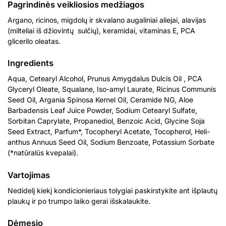
Pagrindinės veikliosios medžiagos
Argano, ricinos, migdolų ir skvalano augaliniai aliejai, alavijas
(milteliai iš džiovintų sulčių), keramidai, vitaminas E, PCA
glicerilo oleatas.
Ingredients
Aqua, Cetearyl Alcohol, Prunus Amygdalus Dulcis Oil , PCA
Glyceryl Oleate, Squalane, Iso-amyl Laurate, Ricinus Communis
Seed Oil, Argania Spinosa Kernel Oil, Ceramide NG, Aloe
Barbadensis Leaf Juice Powder, Sodium Cetearyl Sulfate,
Sorbitan Caprylate, Propanediol, Benzoic Acid, Glycine Soja
Seed Extract, Parfum*, Tocopheryl Acetate, Tocopherol, Heli-
anthus Annuus Seed Oil, Sodium Benzoate, Potassium Sorbate
(*natūralūs kvepalai).
Vartojimas
Nedidelį kiekį kondicionieriaus tolygiai paskirstykite ant išplautų
plaukų ir po trumpo laiko gerai išskalaukite.
Dėmesio