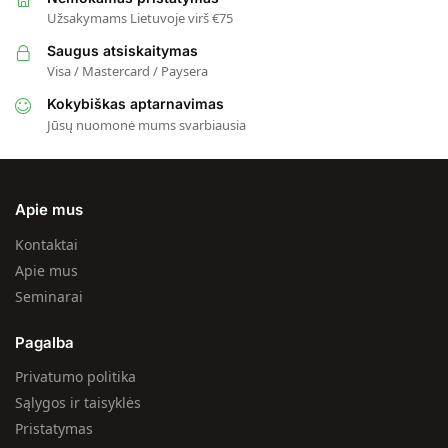
Užsakymams Lietuvoje virš €75
Saugus atsiskaitymas
Visa / Mastercard / Paysera
Kokybiškas aptarnavimas
Jūsų nuomonė mums svarbiausia
Apie mus
Kontaktai
Apie mus
Seminarai
Pagalba
Privatumo politika
Sąlygos ir taisyklės
Pristatymas