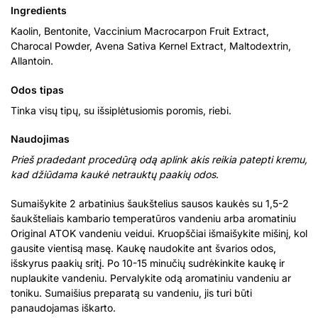
Ingredients
Kaolin, Bentonite, Vaccinium Macrocarpon Fruit Extract,
Charocal Powder, Avena Sativa Kernel Extract, Maltodextrin,
Allantoin.
Odos tipas
Tinka visų tipų, su išsiplėtusiomis poromis, riebi.
Naudojimas
Prieš pradedant procedūrą odą aplink akis reikia patepti kremu,
kad džiūdama kaukė netrauktų paakių odos
.
Sumaišykite 2 arbatinius šaukštelius sausos kaukės su 1,5-2
šaukšteliais kambario temperatūros vandeniu arba aromatiniu
Original ATOK vandeniu veidui. Kruopščiai išmaišykite mišinį, kol
gausite vientisą masę. Kaukę naudokite ant švarios odos,
išskyrus paakių sritį. Po 10-15 minučių sudrėkinkite kaukę ir
nuplaukite vandeniu. Pervalykite odą aromatiniu vandeniu ar
toniku. Sumaišius preparatą su vandeniu, jis turi būti
panaudojamas iškarto.