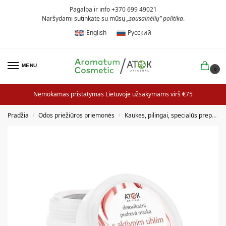
Pagalba ir info +370 699 49021
Naršydami sutinkate su mūsų
„sausainėlių” politika
.
English
Русский
MENU
0
Nemokamas pristatymas Lietuvoje užsakymams virš €75
Pradžia
Odos priežiūros priemonės
Kaukės, pilingai, specialūs preparatai
/
/