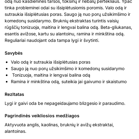
odą nuo kasdieninės taršos, toksinų ir riebalų pertekliaus. Ypač
tinka probleminei odai su išsiplėtusiomis poromis. Valo odą ir
sutraukia išsiplėtusias poras. Saugo ją nuo porų užsikimšimo ir
komedonų susidarymo. Bruknių ekstraktas turintis vaisių
rūgščių tonizuoja, maitina ir lengvai balina odą. Beta-gliukanas,
esantis avižose, kartu su alantoinu, ramina ir minkština odą.
Reguliariai naudojant oda tampa lygi ir švytinti.
Savybės
Valo odą ir sutraukia išsiplėtusias poras
Saugo ją nuo porų užsikimšimo ir komedonų susidarymo
Tonizuoja, maitina ir lengvai balina odą
Ramina ir minkština odą, suteikia jai gaivumo ir skaistumo
Rezltatas
Lygi ir gaivi oda be nepageidaujamo blizgesio ir paraudimo.
Pagrindinės veikliosios medžiagos
Aktyvuota anglis, kaolinas, bruknių ir avižų ekstraktai,
alantoinas.