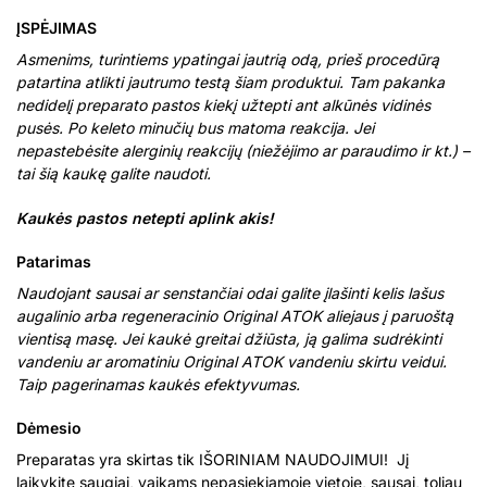
ĮSPĖJIMAS
Asmenims, turintiems ypatingai jautrią odą, prieš procedūrą
patartina atlikti jautrumo testą šiam produktui. Tam pakanka
nedidelį preparato pastos kiekį užtepti ant alkūnės vidinės
pusės. Po keleto minučių bus matoma reakcija. Jei
nepastebėsite alerginių reakcijų (niežėjimo ar paraudimo ir kt.) –
tai šią kaukę galite naudoti.
Kaukės pastos netepti aplink akis!
Patarimas
Naudojant sausai ar senstančiai odai galite įlašinti kelis lašus
augalinio arba regeneracinio Original ATOK aliejaus į paruoštą
vientisą masę. Jei kaukė greitai džiūsta, ją galima sudrėkinti
vandeniu ar aromatiniu Original ATOK vandeniu skirtu veidui.
Taip pagerinamas kaukės efektyvumas.
Dėmesio
Preparatas yra skirtas tik IŠORINIAM NAUDOJIMUI! Jį
laikykite saugiai, vaikams nepasiekiamoje vietoje, sausai, toliau