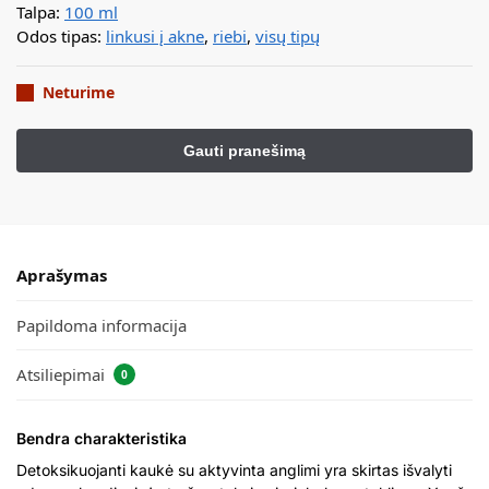
Talpa:
100 ml
Odos tipas:
linkusi į akne
,
riebi
,
visų tipų
Neturime
Aprašymas
Papildoma informacija
Atsiliepimai
0
Bendra charakteristika
Detoksikuojanti kaukė su aktyvinta anglimi yra skirtas išvalyti