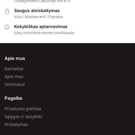
Užsakymams Lietuvoje virš €75
Saugus atsiskaitymas
Visa / Mastercard / Paysera
Kokybiškas aptarnavimas
Jūsų nuomonė mums svarbiausia
Apie mus
Kontaktai
Apie mus
Seminarai
Pagalba
Privatumo politika
Sąlygos ir taisyklės
Pristatymas