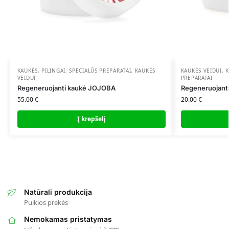
KAUKĖS, PILINGAI, SPECIALŪS PREPARATAI
,
KAUKĖS
KAUKĖS VEIDUI
,
K
VEIDUI
PREPARATAI
Regeneruojanti kaukė JOJOBA
Regeneruojanti
55.00
€
20.00
€
Į krepšelį
Natūrali produkcija
Puikios prekės
Nemokamas pristatymas