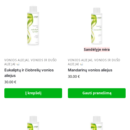
Sandėlyje nėra
VONIOS ALIEJAI
,
VONIOS IR DUŠO
VONIOS ALIEJAI
,
VONIOS IR DUŠO
ALIEJAI
ALIEJAI
Eukaliptų ir čiobrelių vonios
Mandarinų vonios aliejus
aliejus
30.00
€
30.00
€
Į krepšelį
Gauti pranešimą