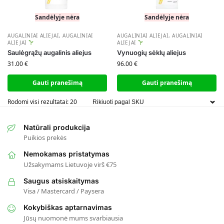
Sandėlyje nėra
Sandėlyje nėra
AUGALINIAI ALIEJAI
,
AUGALINIAI
AUGALINIAI ALIEJAI
,
AUGALINIAI
ALIEJAI
ALIEJAI
Saulėgrąžų augalinis aliejus
Vynuogių sėklų aliejus
31.00
€
96.00
€
Gauti pranešimą
Gauti pranešimą
Rodomi visi rezultatai: 20
Natūrali produkcija
Puikios prekės
Nemokamas pristatymas
Užsakymams Lietuvoje virš €75
Saugus atsiskaitymas
Visa / Mastercard / Paysera
Kokybiškas aptarnavimas
Jūsų nuomonė mums svarbiausia