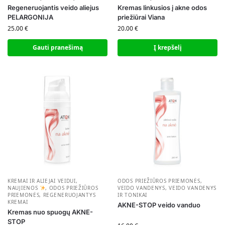
Regeneruojantis veido aliejus
Kremas linkusios į akne odos
PELARGONIJA
priežiūrai Viana
25.00
€
20.00
€
Gauti pranešimą
Į krepšelį
KREMAI IR ALIEJAI VEIDUI
,
ODOS PRIEŽIŪROS PRIEMONĖS
,
NAUJIENOS
,
ODOS PRIEŽIŪROS
VEIDO VANDENYS
,
VEIDO VANDENYS
PRIEMONĖS
,
REGENERUOJANTYS
IR TONIKAI
KREMAI
AKNE-STOP veido vanduo
Kremas nuo spuogų AKNE-
STOP