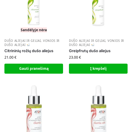
Sandėlyje nėra
DUŠO ALIEJAI IR GELIAI
,
VONIOS IR
DUŠO ALIEJAI IR GELIAI
,
VONIOS IR
DUŠO ALIEJAI
DUŠO ALIEJAI
Citrininių rožių dušo aliejus
Greipfrutų dušo aliejus
21.00
€
23.00
€
Gauti pranešimą
Į krepšelį