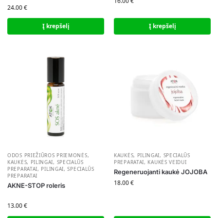
16.00
€
24.00
€
Į krepšelį
Į krepšelį
ODOS PRIEŽIŪROS PRIEMONĖS
,
KAUKĖS, PILINGAI, SPECIALŪS
KAUKĖS, PILINGAI, SPECIALŪS
PREPARATAI
,
KAUKĖS VEIDUI
PREPARATAI
,
PILINGAI, SPECIALŪS
Regeneruojanti kaukė JOJOBA
PREPARATAI
18.00
€
AKNE-STOP roleris
13.00
€