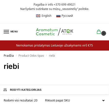
Pagalba ir info +370 699 49021
Naršydami sutinkate su mūsų
„sausainėlių” politika
.
English
Русский
MENU
0
Nemokamas pristatymas Lietuvoje užsakymams virš €75
Pradžia
Product Odos tipas
riebi
/
/
riebi
RODYTI KATEGORIJAS
Rodomi visi rezultatai: 20