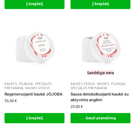
Į krepšelį
Į krepšelį
Sandėlyje nėra
KAUKĖS, PILINGAI, SPECIALŪS
KAUKĖS VEIDUI
,
KAUKĖS, PILINGAI,
PREPARATAI
,
KAUKĖS VEIDUI
SPECIALŪS PREPARATAI
Regeneruojanti kaukė JOJOBA
Sausa detoksikuojanti kaukė su
aktyvinta anglimi
55.00
€
25.00
€
Į krepšelį
Gauti pranešimą