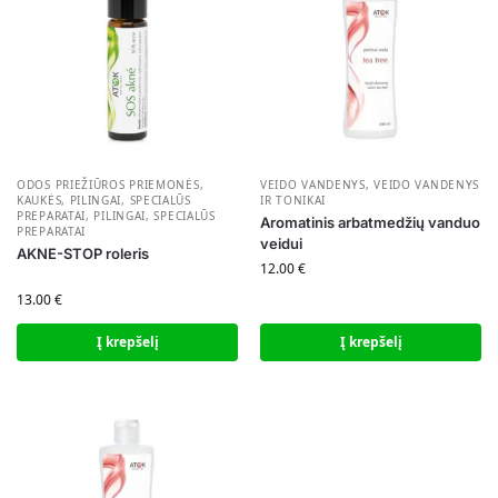
ODOS PRIEŽIŪROS PRIEMONĖS
,
VEIDO VANDENYS
,
VEIDO VANDENYS
KAUKĖS, PILINGAI, SPECIALŪS
IR TONIKAI
PREPARATAI
,
PILINGAI, SPECIALŪS
Aromatinis arbatmedžių vanduo
PREPARATAI
veidui
AKNE-STOP roleris
12.00
€
13.00
€
Į krepšelį
Į krepšelį