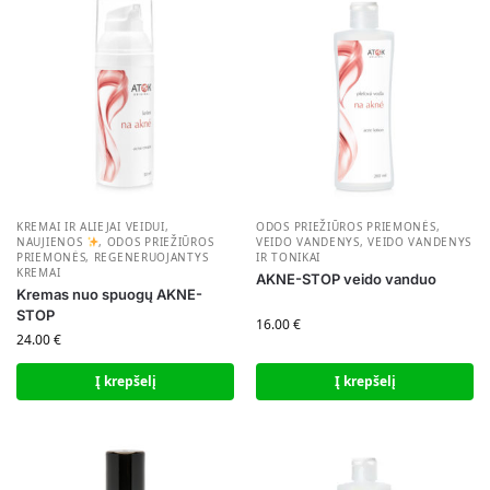
KREMAI IR ALIEJAI VEIDUI
,
ODOS PRIEŽIŪROS PRIEMONĖS
,
NAUJIENOS
,
ODOS PRIEŽIŪROS
VEIDO VANDENYS
,
VEIDO VANDENYS
PRIEMONĖS
,
REGENERUOJANTYS
IR TONIKAI
KREMAI
AKNE-STOP veido vanduo
Kremas nuo spuogų AKNE-
STOP
16.00
€
24.00
€
Į krepšelį
Į krepšelį