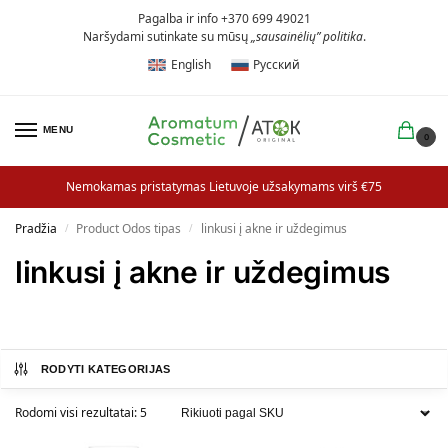
Pagalba ir info +370 699 49021
Naršydami sutinkate su mūsų
„sausainėlių” politika
.
English
Русский
MENU
0
Nemokamas pristatymas Lietuvoje užsakymams virš €75
Pradžia
Product Odos tipas
linkusi į akne ir uždegimus
/
/
linkusi į akne ir uždegimus
RODYTI KATEGORIJAS
Rodomi visi rezultatai: 5