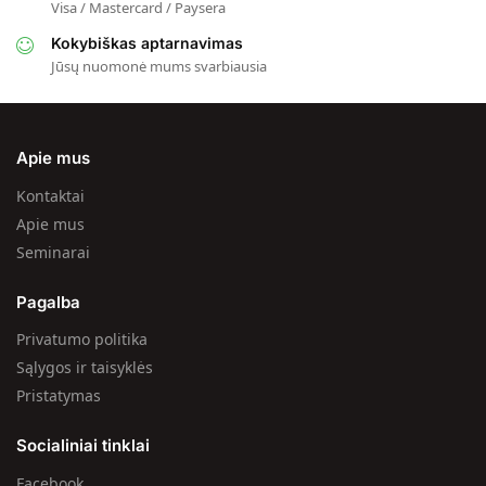
Visa / Mastercard / Paysera
Kokybiškas aptarnavimas
Jūsų nuomonė mums svarbiausia
Apie mus
Kontaktai
Apie mus
Seminarai
Pagalba
Privatumo politika
Sąlygos ir taisyklės
Pristatymas
Socialiniai tinklai
Facebook