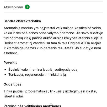
Atsiliepimai
1
Bendra charakteristika
Aromatinis vanduo yra neįprastai veiksminga kasdieninė veido,
kaklo ir dekoltė zonos odos valymo priemonė. Jis savo sudėtyje
turi optimalų kiekį pačios aukščiausios kokybės eterinio aliejaus.
Derinant aromatinį vandenį su tam tikrais Original ATOK aliejais
ir kremais gaunamas kuo geresnis rezultatas. Jo sudėtyje nėra
alkoholio.
Poveikis
Švelniai valo ir ramina jautrią, sudirgusią odą
Tonizuoja, regeneruoja ir minkština ją
Odos tipas
Tinka jautriai, problematiškai, linkusiai į uždegimus ir inkštirų
išbertai odai.
Pagrindinės veikliosios medžiagos