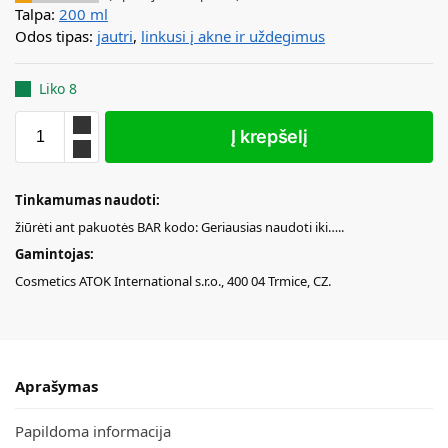
Talpa:
200 ml
Odos tipas:
jautri
,
linkusi į akne ir uždegimus
Liko 8
Į krepšelį
Tinkamumas naudoti:
žiūrėti ant pakuotės BAR kodo: Geriausias naudoti iki…..
Gamintojas:
Cosmetics ATOK International s.r.o., 400 04 Trmice, CZ.
Aprašymas
Papildoma informacija