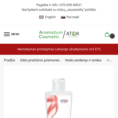
Pagalba ir info +370 699 49021
Naršydami sutinkate su mūsų
„sausainėlių” politika
.
English
Русский
MENU
0
Nemokamas pristatymas Lietuvoje užsakymams virš €75
Pradžia
Odos priežiūros priemonės
Veido vandenys ir tonikai
Aromatinis arbatmedžių vanduo veidui
/
/
/