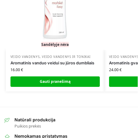
Sandėlyje nėra
VEIDO VANDENYS
,
VEIDO VANDENYS IR TONIKAI
VEIDO VANDENYS
Aromatinis vanduo veidui su jūros dumbliais
Aromatinis gva
16.00
€
24.00
€
Gauti pranešimą
Natūrali produkcija
Puikios prekės
Nemokamas pristatymas