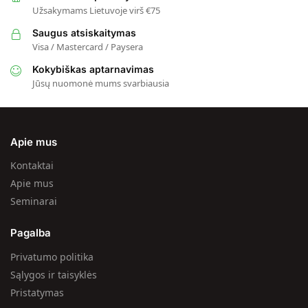
Užsakymams Lietuvoje virš €75
Saugus atsiskaitymas
Visa / Mastercard / Paysera
Kokybiškas aptarnavimas
Jūsų nuomonė mums svarbiausia
Apie mus
Kontaktai
Apie mus
Seminarai
Pagalba
Privatumo politika
Sąlygos ir taisyklės
Pristatymas