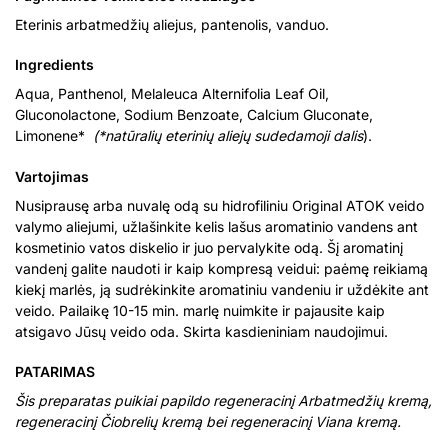
Eterinis arbatmedžių aliejus, pantenolis, vanduo.
Ingredients
Aqua, Panthenol, Melaleuca Alternifolia Leaf Oil,
Gluconolactone, Sodium Benzoate, Calcium Gluconate,
Limonene*
(*natūralių eterinių aliejų sudedamoji dalis
).
Vartojimas
Nusiprausę arba nuvalę odą su hidrofiliniu Original ATOK veido
valymo aliejumi, užlašinkite kelis lašus aromatinio vandens ant
kosmetinio vatos diskelio ir juo pervalykite odą. Šį aromatinį
vandenį galite naudoti ir kaip kompresą veidui: paėmę reikiamą
kiekį marlės, ją sudrėkinkite aromatiniu vandeniu ir uždėkite ant
veido. Pailaikę 10-15 min. marlę nuimkite ir pajausite kaip
atsigavo Jūsų veido oda. Skirta kasdieniniam naudojimui.
PATARIMAS
Šis preparatas puikiai papildo regeneracinį Arbatmedžių kremą,
regeneracinį Čiobrelių kremą bei regeneracinį Viana kremą.