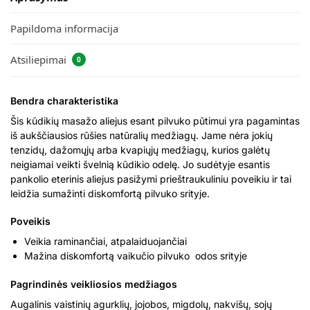
Papildoma informacija
Atsiliepimai
0
Bendra charakteristika
Šis kūdikių masažo aliejus esant pilvuko pūtimui yra pagamintas
iš aukščiausios rūšies natūralių medžiagų. Jame nėra jokių
tenzidų, dažomųjų arba kvapiųjų medžiagų, kurios galėtų
neigiamai veikti švelnią kūdikio odelę. Jo sudėtyje esantis
pankolio eterinis aliejus pasižymi prieštraukuliniu poveikiu ir tai
leidžia sumažinti diskomfortą pilvuko srityje.
Poveikis
Veikia raminančiai, atpalaiduojančiai
Mažina diskomfortą vaikučio pilvuko odos srityje
Pagrindinės veikliosios medžiagos
Augalinis vaistinių agurklių, jojobos, migdolų, nakvišų, sojų