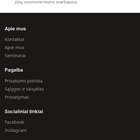
Jūsų nuomonė mums svarbiausia
Apie mus
Kontaktai
Apie mus
Seminarai
Pagalba
Privatumo politika
Sąlygos ir taisyklės
Pristatymas
Socialiniai tinklai
Facebook
Instagram