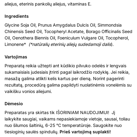
aliejus, eterinis pankolių aliejus, vitaminas E.
Ingredients
Glycine Soja Oil, Prunus Amygdalus Dulcis Oil, Simmondsia
Chinensis Seed Oil, Tocopheryl Acetate, Borago Officinalis Seed
Oil, Oenothera Biennis Oil, Foeniculum Vulgare Oil, Tocopherol,
Limonene*
(*natūralių eterinių aliejų sudedamoji dalis
).
Vartojimas
Preparatą reikia užtepti ant kūdikio pilvuko odelės ir lengvais
sukamaisiais judesiais įtrinti pagal laikrodžio rodyklę. Jei reikia,
masažą galima atlikti kelis kartus per dieną. Norint pagerinti
rezultatą, procedūrą galima papildyti nuolatinėmis vonelėmis su
vaikišku vonios aliejumi.
Dėmesio
Preparatas yra skirtas tik IŠORINIAM NAUDOJIMUI! Jį
laikykite saugiai, vaikams nepasiekiamoje vietoje, sausai, toliau
nuo šilumos šaltinių, 6-25 °C temperatūroje. Saugokite nuo
tiesioginių saulės spindulių.
Prieš vartojimą suplakti!