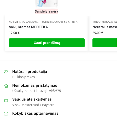
Sandėlyje nėra
KOSMETIKA VAIKAMS
,
REGENERUOJANTYS KREMAI
KŪNO MASAŽO AL
Vaikų kremas MEDETKA
Neutralus masa
17.00
€
29.00
€
Gauti pranešimą
Natūrali produkcija
Puikios prekės
Nemokamas pristatymas
Užsakymams Lietuvoje virš €75
Saugus atsiskaitymas
Visa / Mastercard / Paysera
Kokybiškas aptarnavimas