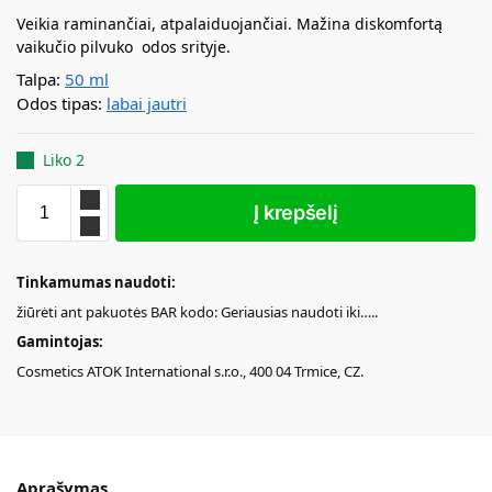
Veikia raminančiai, atpalaiduojančiai. Mažina diskomfortą
vaikučio pilvuko odos srityje.
Talpa:
50 ml
Odos tipas:
labai jautri
Liko 2
Į krepšelį
Tinkamumas naudoti:
žiūrėti ant pakuotės BAR kodo: Geriausias naudoti iki…..
Gamintojas:
Cosmetics ATOK International s.r.o., 400 04 Trmice, CZ.
Aprašymas