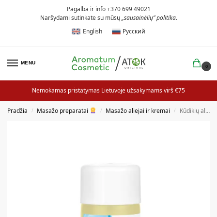
Pagalba ir info +370 699 49021
Naršydami sutinkate su mūsų
„sausainėlių” politika
.
English
Русский
MENU
0
Nemokamas pristatymas Lietuvoje užsakymams virš €75
Pradžia
Masažo preparatai
Masažo aliejai ir kremai
Kūdikių aliejus esant pilvuko pūtimui
/
/
/