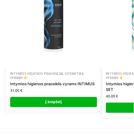
INTYMIOS HIGIENOS PRAUSIKLIAI
,
KOSMETIKA
INTYMIOS HIGIEN
VYRAMS
VYRAMS
Intymios higienos prausiklis vyrams INTIMUS
Intymios higie
SET
31.00
€
40.00
€
Į krepšelį