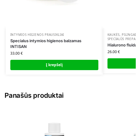
INTYMIOS HIGIENOS PRAUSIKLIAI
KAUKĖS, PILINGAI
SPECIALŪS PREPA
Specialus intymios higienos balzamas
Hialurono fluid
INTISAN
26.00
€
33.00
€
Į krepšelį
Panašūs produktai