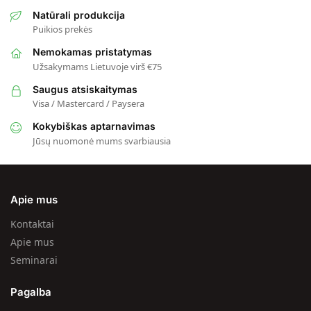
Natūrali produkcija
Puikios prekės
Nemokamas pristatymas
Užsakymams Lietuvoje virš €75
Saugus atsiskaitymas
Visa / Mastercard / Paysera
Kokybiškas aptarnavimas
Jūsų nuomonė mums svarbiausia
Apie mus
Kontaktai
Apie mus
Seminarai
Pagalba