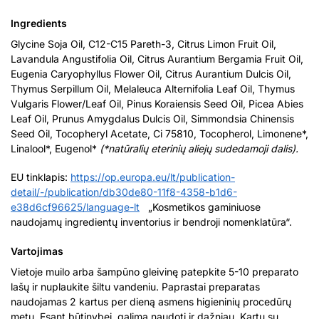
Ingredients
Glycine Soja Oil, C12-C15 Pareth-3, Citrus Limon Fruit Oil,
Lavandula Angustifolia Oil, Citrus Aurantium Bergamia Fruit Oil,
Eugenia Caryophyllus Flower Oil, Citrus Aurantium Dulcis Oil,
Thymus Serpillum Oil, Melaleuca Alternifolia Leaf Oil, Thymus
Vulgaris Flower/Leaf Oil, Pinus Koraiensis Seed Oil, Picea Abies
Leaf Oil, Prunus Amygdalus Dulcis Oil, Simmondsia Chinensis
Seed Oil, Tocopheryl Acetate, Ci 75810, Tocopherol, Limonene*,
Linalool*, Eugenol*
(*natūralių eterinių aliejų sudedamoji dalis).
EU tinklapis:
https://op.europa.eu/lt/publication-
detail/-/publication/db30de80-11f8-4358-b1d6-
e38d6cf96625/language-lt
„Kosmetikos gaminiuose
naudojamų ingredientų inventorius ir bendroji nomenklatūra“.
Vartojimas
Vietoje muilo arba šampūno gleivinę patepkite 5-10 preparato
lašų ir nuplaukite šiltu vandeniu. Paprastai preparatas
naudojamas 2 kartus per dieną asmens higieninių procedūrų
metu. Esant būtinybei, galima naudoti ir dažniau. Kartu su