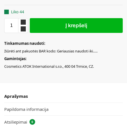
Liko 44
Į krepšelį
Tinkamumas naudoti:
žiūrėti ant pakuotės BAR kodo: Geriausias naudoti iki…..
Gamintojas:
Cosmetics ATOK International s.r.o., 400 04 Trmice, CZ.
Aprašymas
Papildoma informacija
Atsiliepimai
0