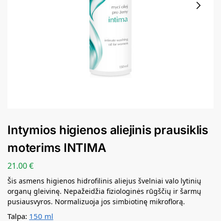
Intymios higienos aliejinis prausiklis
moterims INTIMA
21.00
€
Šis asmens higienos hidrofilinis aliejus švelniai valo lytinių
organų gleivinę. Nepažeidžia fiziologinės rūgščių ir šarmų
pusiausvyros. Normalizuoja jos simbiotinę mikroflorą.
Talpa:
150 ml