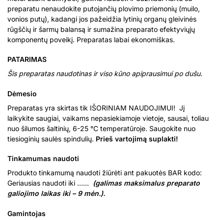
preparatu nenaudokite putojančių plovimo priemonių (muilo,
vonios putų), kadangi jos pažeidžia lytinių organų gleivinės
rūgščių ir šarmų balansą ir sumažina preparato efektyviųjų
komponentų poveikį. Preparatas labai ekonomiškas.
PATARIMAS
Šis preparatas naudotinas ir viso kūno apiprausimui po dušu
.
Dėmesio
Preparatas yra skirtas tik IŠORINIAM NAUDOJIMUI! Jį
laikykite saugiai, vaikams nepasiekiamoje vietoje, sausai, toliau
nuo šilumos šaltinių, 6-25 °C temperatūroje. Saugokite nuo
tiesioginių saulės spindulių.
Prieš vartojimą suplakti!
Tinkamumas naudoti
Produkto tinkamumą naudoti žiūrėti ant pakuotės BAR kodo:
Geriausias naudoti iki ……
(galimas maksimalus preparato
galiojimo laikas iki – 9 mėn.).
Gamintojas