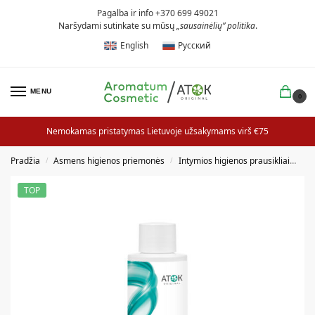
Pagalba ir info +370 699 49021
Naršydami sutinkate su mūsų
„sausainėlių” politika
.
English
Русский
MENU
0
Nemokamas pristatymas Lietuvoje užsakymams virš €75
Pradžia
Asmens higienos priemonės
Intymios higienos prausikliai
Int
/
/
TOP