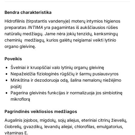
Bendra charakteristika
Hidrofilinis (tirpstantis vandenyje) moterų intymios higienos
preparatas
INTIMA
yra pagamintas iš aukščiausios rūšies
natūralių medžiagų. Jame nėra jokių tenzidų, kenksmingų
cheminių medžiagų, kurios galėtų neigiamai veikti lytinio
organo gleivinę.
Poveikis
Švelniai ir kruopščiai valo lytinių organų gleivinę
Nepažeidžia fiziologinės rūgščių ir šarmų pusiausvyros
Minkština ir dezodoruoja odą, šalina nemalonų niežėjimo
pojūtį
Pagerina gleivinės funkcijas ir normalizuoja jos simbiotinę
mikroflorą
Pagrindinės veikliosios medžiagos
Augalinis jojobos, migdolų, sojų aliejus, eteriniai citrinų žievelių,
čiobrelių, gvazdikų, levandų aliejai, chlorofilas, emulgatorius,
vitaminas E.