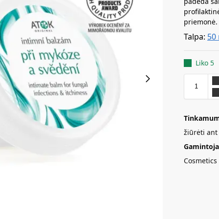
padeda šal
profilaktin
priemonė.
Talpa:
50
Liko 5
Tinkamum
žiūrėti an
Gamintoja
Cosmetics 