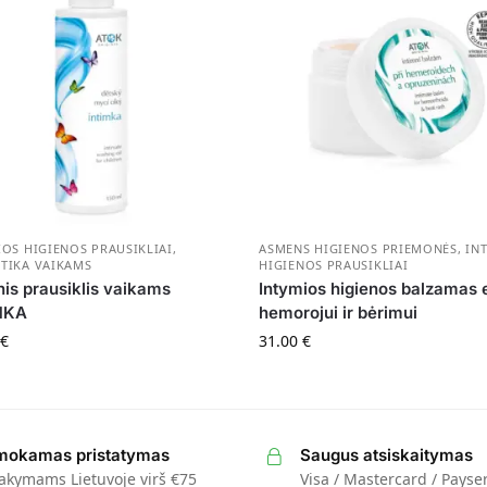
IOS HIGIENOS PRAUSIKLIAI
,
ASMENS HIGIENOS PRIEMONĖS
,
IN
TIKA VAIKAMS
HIGIENOS PRAUSIKLIAI
inis prausiklis vaikams
Intymios higienos balzamas 
MKA
hemorojui ir bėrimui
€
31.00
€
okamas pristatymas
Saugus atsiskaitymas
akymams Lietuvoje virš €75
Visa / Mastercard / Payse