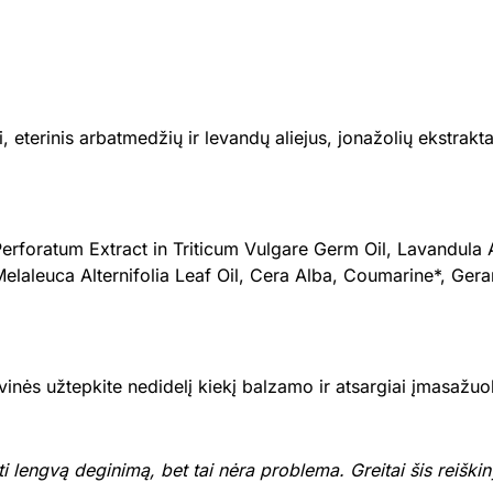
ai, eterinis arbatmedžių ir levandų aliejus, jonažolių ekstrak
rforatum Extract in Triticum Vulgare Germ Oil, Lavandula A
aleuca Alternifolia Leaf Oil, Cera Alba, Coumarine*, Gera
vinės užtepkite nedidelį kiekį balzamo ir atsargiai įmasažuo
i lengvą deginimą, bet tai nėra problema. Greitai šis reiškin