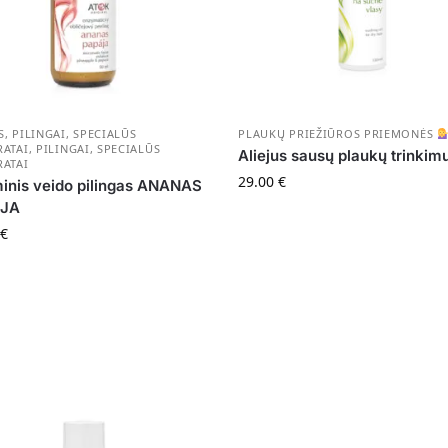
, PILINGAI, SPECIALŪS
PLAUKŲ PRIEŽIŪROS PRIEMONĖS
RATAI
,
PILINGAI, SPECIALŪS
Aliejus sausų plaukų trinkim
RATAI
29.00
€
inis veido pilingas ANANAS
JA
€