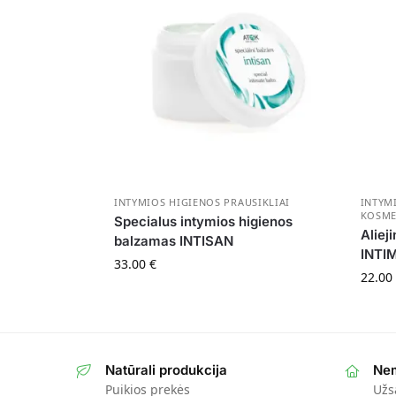
INTYMIOS HIGIENOS PRAUSIKLIAI
INTYM
KOSME
Specialus intymios higienos
Aliej
balzamas INTISAN
INTI
33.00
€
22.00
Natūrali produkcija
Nem
Puikios prekės
Užs