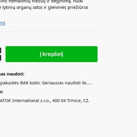
inti nemalonių niežulį ir deginimą. Puiki
ė lytinių organų odos ir gleivinės priežiūros
 ml
Į krepšelį
as naudoti:
t pakuotės BAR kodo: Geriausias naudoti iki…..
s:
ATOK International s.r.o., 400 04 Trmice, CZ.