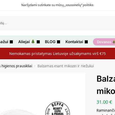
Naršydami sutinkate su mūsų
„sausainėlių” politika
.
ažui
Aliejai
BLOG
Kontaktai
Dovanos
Nemokamas pristatymas Lietuvoje užsakymams virš €75
 higienos prausikliai
Balzamas esant mikozei ir niežuliui
/
Balz
mikoz
31.00
€
Raminančia