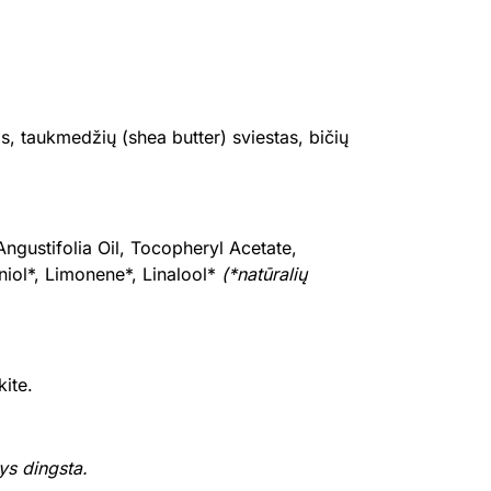
tas, taukmedžių (shea butter) sviestas, bičių
ngustifolia Oil, Tocopheryl Acetate,
niol*, Limonene*, Linalool*
(*natūralių
kite.
ys dingsta.