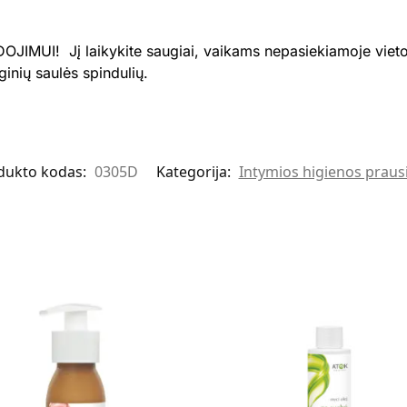
JIMUI! Jį laikykite saugiai, vaikams nepasiekiamoje vietoje
inių saulės spindulių.
dukto kodas:
0305D
Kategorija:
Intymios higienos prausi