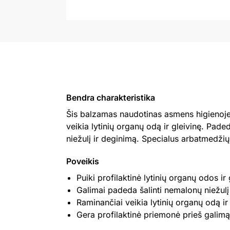
Bendra charakteristika
Šis balzamas naudotinas asmens higienoje p
veikia lytinių organų odą ir gleivinę. Paded
niežulį ir deginimą. Specialus arbatmedžių
Poveikis
Puiki profilaktinė lytinių organų odos i
Galimai padeda šalinti nemalonų niežulį
Raminančiai veikia lytinių organų odą ir
Gera profilaktinė priemonė prieš galimą