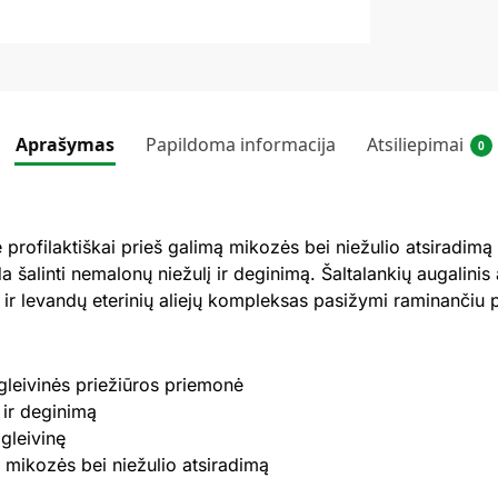
Aprašymas
Papildoma informacija
Atsiliepimai
0
rofilaktiškai prieš galimą mikozės bei niežulio atsiradimą l
a šalinti nemalonų niežulį ir deginimą. Šaltalankių augalinis 
 ir levandų eterinių aliejų kompleksas pasižymi raminančiu 
r gleivinės priežiūros priemonė
 ir deginimą
 gleivinę
 mikozės bei niežulio atsiradimą