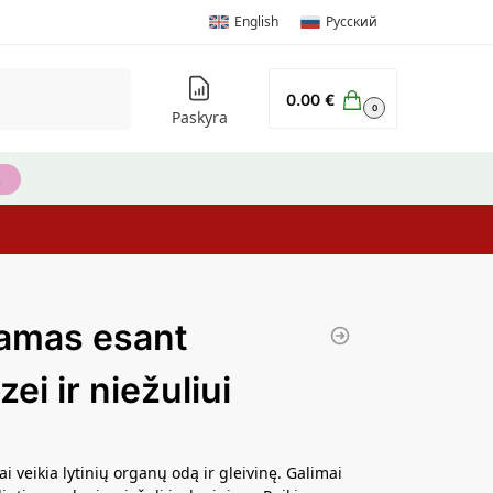
English
Русский
Ieškoti
0.00
€
0
Paskyra
amas esant
ei ir niežuliui
i veikia lytinių organų odą ir gleivinę. Galimai