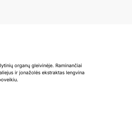
ytinių organų gleivinėje. Raminančiai
aliejus ir jonažolės ekstraktas lengvina
poveikiu.