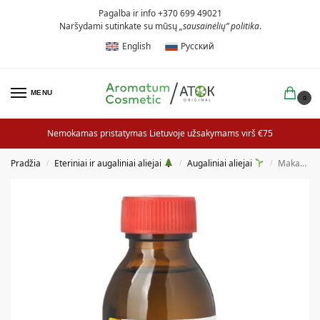
Pagalba ir info +370 699 49021
Naršydami sutinkate su mūsų
„sausainėlių” politika
.
English
Русский
MENU
0
Nemokamas pristatymas Lietuvoje užsakymams virš €75
Pradžia
Eteriniai ir augaliniai aliejai
Augaliniai aliejai
Makadamijų riešutų aliejus
/
/
/