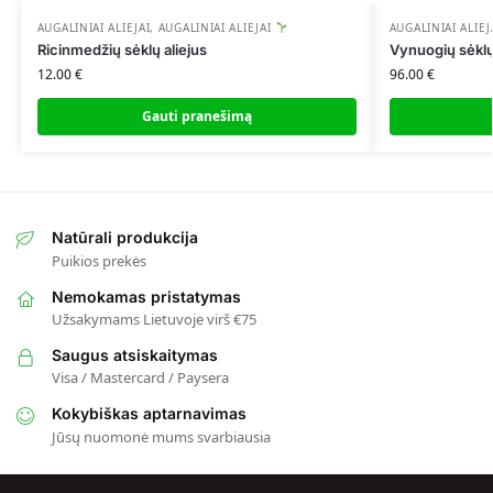
AUGALINIAI ALIEJAI
,
AUGALINIAI ALIEJAI
AUGALINIAI ALIEJ
Ricinmedžių sėklų aliejus
Vynuogių sėklų 
12.00
€
96.00
€
Gauti pranešimą
Natūrali produkcija
Puikios prekės
Nemokamas pristatymas
Užsakymams Lietuvoje virš €75
Saugus atsiskaitymas
Visa / Mastercard / Paysera
Kokybiškas aptarnavimas
Jūsų nuomonė mums svarbiausia