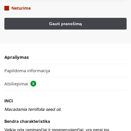
Neturime
Aprašymas
Papildoma informacija
Atsiliepimai
0
INCI
Macadamia ternifolia seed oil.
Bendra charakteristika
Veikia odą raminančiai ir regeneruojančiai, yra gerai jos