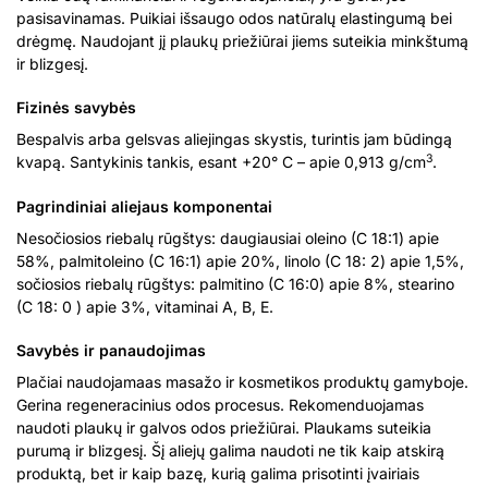
pasisavinamas. Puikiai išsaugo odos natūralų elastingumą bei
drėgmę. Naudojant jį plaukų priežiūrai jiems suteikia minkštumą
ir blizgesį.
Fizinės savybės
Bespalvis arba gelsvas aliejingas skystis, turintis jam būdingą
3
kvapą. Santykinis tankis, esant +20° C – apie 0,913 g/cm
.
Pagrindiniai aliejaus komponentai
Nesočiosios riebalų rūgštys: daugiausiai oleino (C 18:1) apie
58%, palmitoleino (C 16:1) apie 20%, linolo (C 18: 2) apie 1,5%,
sočiosios riebalų rūgštys: palmitino (C 16:0) apie 8%, stearino
(C 18: 0 ) apie 3%, vitaminai A, B, E.
Savybės ir panaudojimas
Plačiai naudojamaas masažo ir kosmetikos produktų gamyboje.
Gerina regeneracinius odos procesus. Rekomenduojamas
naudoti plaukų ir galvos odos priežiūrai. Plaukams suteikia
purumą ir blizgesį. Šį aliejų galima naudoti ne tik kaip atskirą
produktą, bet ir kaip bazę, kurią galima prisotinti įvairiais