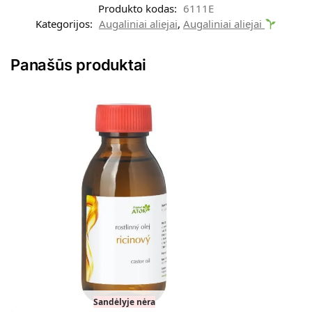
Produkto kodas:
6111E
Kategorijos:
Augaliniai aliejai
,
Augaliniai aliejai
Panašūs produktai
Sandėlyje nėra