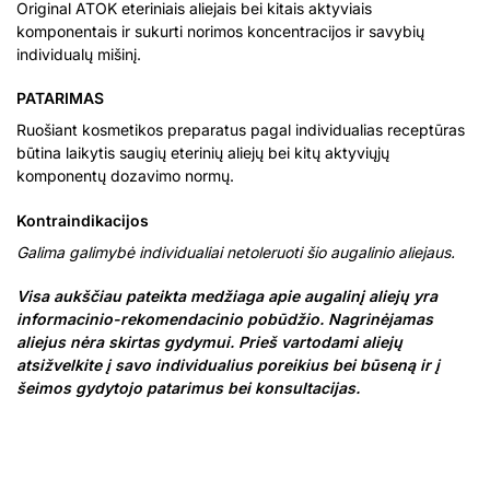
Original ATOK eteriniais aliejais bei kitais aktyviais
komponentais ir sukurti norimos koncentracijos ir savybių
individualų mišinį.
PATARIMAS
Ruošiant kosmetikos preparatus pagal individualias receptūras
būtina laikytis saugių eterinių aliejų bei kitų aktyviųjų
komponentų dozavimo normų.
Kontraindikacijos
Galima galimybė individualiai netoleruoti šio augalinio aliejaus.
Visa aukščiau pateikta medžiaga apie augalinį aliejų yra
informacinio-rekomendacinio pobūdžio. Nagrinėjamas
aliejus nėra skirtas gydymui. Prieš vartodami aliejų
atsižvelkite į savo individualius poreikius bei būseną ir į
šeimos gydytojo patarimus bei konsultacijas.