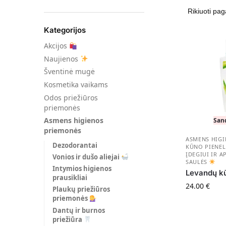
Kategorijos
Akcijos
Naujienos
Šventinė mugė
Kosmetika vaikams
Odos priežiūros
priemonės
Asmens higienos
San
priemonės
ASMENS HIG
Dezodorantai
KŪNO PIENEL
ĮDEGIUI IR 
Vonios ir dušo aliejai
SAULĖS
Intymios higienos
Levandų kū
prausikliai
24.00
€
Plaukų priežiūros
priemonės
Dantų ir burnos
priežiūra