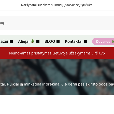
Naršydami sutinkate su mūsų
„sausainėlių” politika
.
ažui
Aliejai
BLOG
Kontaktai
Dovanos
Nemokamas pristatymas Lietuvoje užsakymams virš €75
. Puikiai ją minkština ir drėkina. Jie gerai pasiskirsto odos pavir