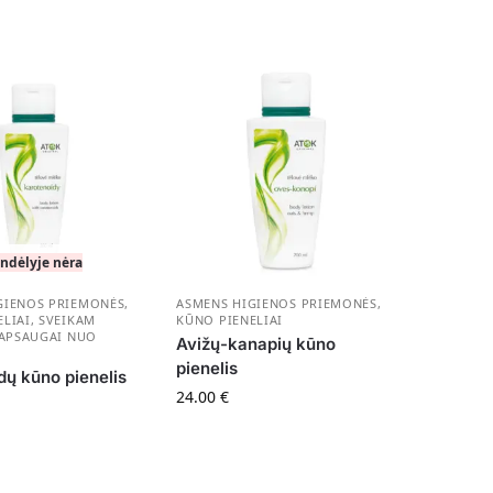
ndėlyje nėra
GIENOS PRIEMONĖS
,
ASMENS HIGIENOS PRIEMONĖS
,
LIAI
,
SVEIKAM
KŪNO PIENELIAI
 APSAUGAI NUO
Avižų-kanapių kūno
pienelis
dų kūno pienelis
24.00
€