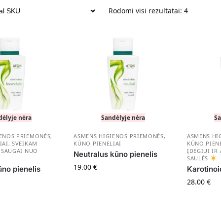
Rodomi visi rezultatai: 4
dėlyje nėra
Sandėlyje nėra
Sa
IENOS PRIEMONĖS
,
ASMENS HIGIENOS PRIEMONĖS
,
ASMENS HI
IAI
,
SVEIKAM
KŪNO PIENELIAI
KŪNO PIENE
APSAUGAI NUO
ĮDEGIUI IR
Neutralus kūno pienelis
SAULĖS
19.00
€
no pienelis
Karotinoi
28.00
€