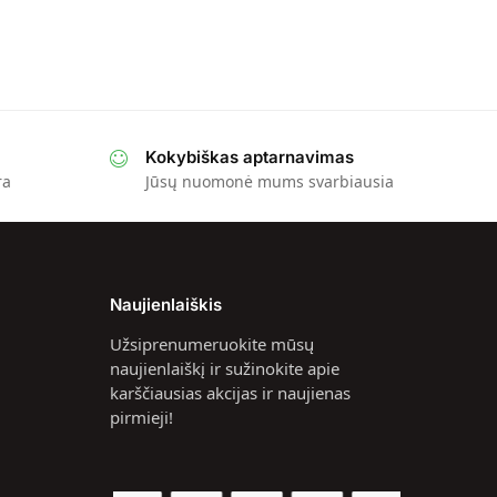
Kokybiškas aptarnavimas
ra
Jūsų nuomonė mums svarbiausia
Naujienlaiškis
Užsiprenumeruokite mūsų
naujienlaiškį ir sužinokite apie
karščiausias akcijas ir naujienas
pirmieji!