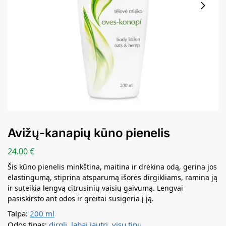
Avižų-kanapių kūno pienelis
24.00
€
Šis kūno pienelis minkština, maitina ir drėkina odą, gerina jos
elastingumą, stiprina atsparumą išorės dirgikliams, ramina ją
ir suteikia lengvą citrusinių vaisių gaivumą. Lengvai
pasiskirsto ant odos ir greitai susigeria į ją.
Talpa:
200 ml
Odos tipas:
dirgli
,
labai jautri
,
visų tipų