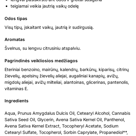
teigiamai veikia jautrią vaikų odelę
Odos tipas
Visų tipų, įskaitant vaikų, jautrią ir sudirgusią.
Aromatas
Švelnus, su lengvu citrusiniu atspalviu.
Pagrindinės veikliosios medžiagos
Eteriniai benzoino, mairūnų, kalendrų, barkūnų, kiparisų, citrinų
žievelių, apelsinų žievelių aliejai, augaliniai kanapių, avižų,
migdolų aliejai, avižų milteliai, alantoinas, glicerinas, pantenolis,
vitaminas E.
Ingredients
Aqua, Prunus Amygdalus Dulcis Oil, Cetearyl Alcohol, Cannabis
Sativa Seed Oil, Glycerin, Avena Sativa Kernel Oil, Panthenol,
Avena Sativa Kernel Extract, Tocopheryl Acetate, Sodium
Cetearyl Sulfate, Tocopherol, Sorbin Caprylate, Propanediol**,