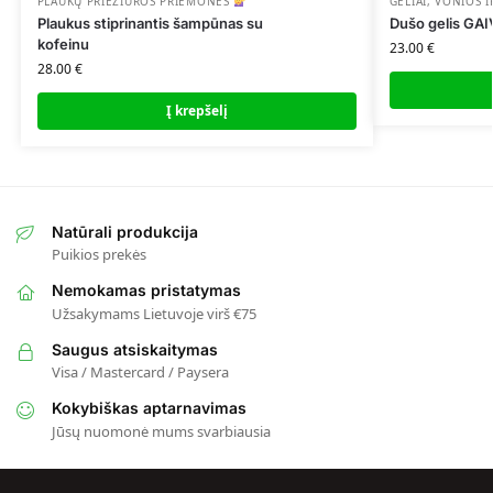
PLAUKŲ PRIEŽIŪROS PRIEMONĖS
GELIAI
,
VONIOS I
Plaukus stiprinantis šampūnas su
Dušo gelis GA
kofeinu
23.00
€
28.00
€
Į krepšelį
Natūrali produkcija
Puikios prekės
Nemokamas pristatymas
Užsakymams Lietuvoje virš €75
Saugus atsiskaitymas
Visa / Mastercard / Paysera
Kokybiškas aptarnavimas
Jūsų nuomonė mums svarbiausia