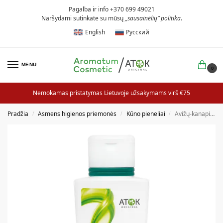
Pagalba ir info +370 699 49021
Naršydami sutinkate su mūsų
„sausainėlių” politika
.
English
Русский
MENU
0
Nemokamas pristatymas Lietuvoje užsakymams virš €75
Pradžia
Asmens higienos priemonės
Kūno pieneliai
Avižų-kanapių kūno pienelis
/
/
/