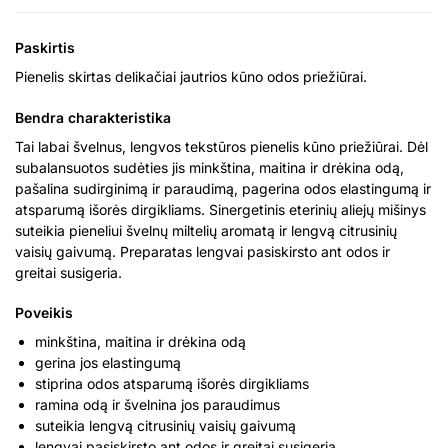
Paskirtis
Pienelis skirtas delikačiai jautrios kūno odos priežiūrai.
Bendra charakteristika
Tai labai švelnus, lengvos tekstūros pienelis kūno priežiūrai. Dėl
subalansuotos sudėties jis minkština, maitina ir drėkina odą,
pašalina sudirginimą ir paraudimą, pagerina odos elastingumą ir
atsparumą išorės dirgikliams. Sinergetinis eterinių aliejų mišinys
suteikia pieneliui švelnų miltelių aromatą ir lengvą citrusinių
vaisių gaivumą. Preparatas lengvai pasiskirsto ant odos ir
greitai susigeria.
Poveikis
minkština, maitina ir drėkina odą
gerina jos elastingumą
stiprina odos atsparumą išorės dirgikliams
ramina odą ir švelnina jos paraudimus
suteikia lengvą citrusinių vaisių gaivumą
lengvai pasiskirsto ant odos ir greitai susigeria