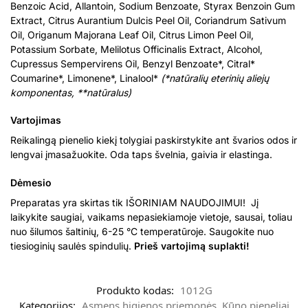
Benzoic Acid, Allantoin, Sodium Benzoate, Styrax Benzoin Gum
Extract, Citrus Aurantium Dulcis Peel Oil, Coriandrum Sativum
Oil, Origanum Majorana Leaf Oil, Citrus Limon Peel Oil,
Potassium Sorbate, Melilotus Officinalis Extract, Alcohol,
Cupressus Sempervirens Oil, Benzyl Benzoate*, Citral*
Coumarine*, Limonene*, Linalool*
(*natūralių eterinių aliejų
komponentas, **nat
ūralus
)
Vartojimas
Reikalingą pienelio kiekį tolygiai paskirstykite ant švarios odos ir
lengvai įmasažuokite. Oda taps švelnia, gaivia ir elastinga.
Dėmesio
Preparatas yra skirtas tik IŠORINIAM NAUDOJIMUI! Jį
laikykite saugiai, vaikams nepasiekiamoje vietoje, sausai, toliau
nuo šilumos šaltinių, 6-25 °C temperatūroje. Saugokite nuo
tiesioginių saulės spindulių.
Prieš vartojimą suplakti!
Produkto kodas:
1012G
Kategorijos:
Asmens higienos priemonės
,
Kūno pieneliai