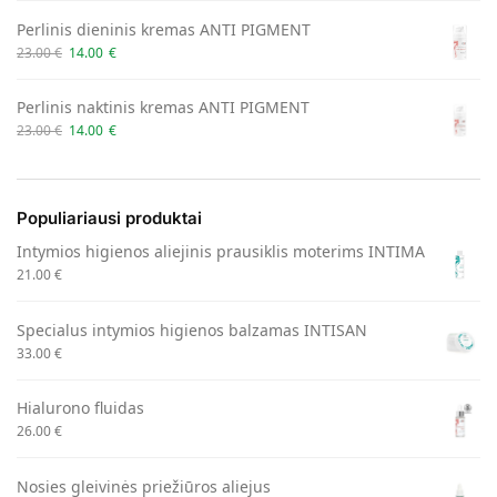
Perlinis dieninis kremas ANTI PIGMENT
23.00
€
14.00
€
Perlinis naktinis kremas ANTI PIGMENT
23.00
€
14.00
€
Populiariausi produktai
Intymios higienos aliejinis prausiklis moterims INTIMA
21.00
€
Specialus intymios higienos balzamas INTISAN
33.00
€
Hialurono fluidas
26.00
€
Nosies gleivinės priežiūros aliejus