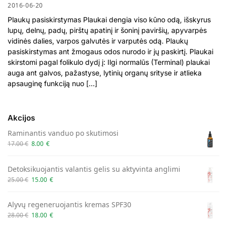
2016-06-20
Plaukų pasiskirstymas Plaukai dengia viso kūno odą, išskyrus
lupų, delnų, padų, pirštų apatinį ir šoninį paviršių, apyvarpės
vidinės dalies, varpos galvutės ir varputės odą. Plaukų
pasiskirstymas ant žmogaus odos nurodo ir jų paskirtį. Plaukai
skirstomi pagal folikulo dydį į: Ilgi normalūs (Terminal) plaukai
auga ant galvos, pažastyse, lytinių organų srityse ir atlieka
apsauginę funkciją nuo […]
Akcijos
Raminantis vanduo po skutimosi
17.00
€
8.00
€
Detoksikuojantis valantis gelis su aktyvinta anglimi
25.00
€
15.00
€
Alyvų regeneruojantis kremas SPF30
28.00
€
18.00
€