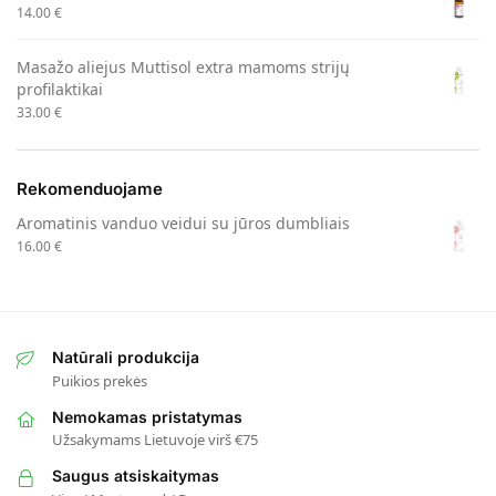
14.00
€
Masažo aliejus Muttisol extra mamoms strijų
profilaktikai
33.00
€
Rekomenduojame
Aromatinis vanduo veidui su jūros dumbliais
16.00
€
Natūrali produkcija
Puikios prekės
Nemokamas pristatymas
Užsakymams Lietuvoje virš €75
Saugus atsiskaitymas