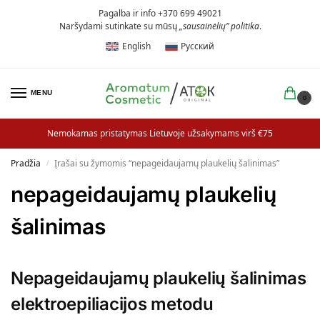
Pagalba ir info +370 699 49021
Naršydami sutinkate su mūsų
„sausainėlių” politika
.
English
Русский
MENU
0
Nemokamas pristatymas Lietuvoje užsakymams virš €75
Pradžia
Įrašai su žymomis “nepageidaujamų plaukelių šalinimas”
/
nepageidaujamų plaukelių
šalinimas
Nepageidaujamų plaukelių šalinimas
elektroepiliacijos metodu