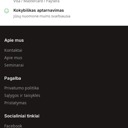
Visa / Mastercard / Paysera
Kokybiškas aptarnavimas
Jūsų nuomonė mums svarbiausia
Apie mus
Kontaktai
Apie mus
Seminarai
Pagalba
Privatumo politika
Sąlygos ir taisyklės
Pristatymas
Socialiniai tinklai
Facebook