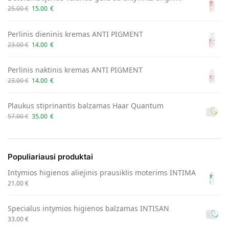
25.00
€
15.00
€
Perlinis dieninis kremas ANTI PIGMENT
23.00
€
14.00
€
Perlinis naktinis kremas ANTI PIGMENT
23.00
€
14.00
€
Plaukus stiprinantis balzamas Haar Quantum
57.00
€
35.00
€
Populiariausi produktai
Intymios higienos aliejinis prausiklis moterims INTIMA
21.00
€
Specialus intymios higienos balzamas INTISAN
33.00
€