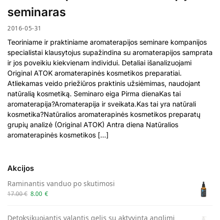
seminaras
2016-05-31
Teoriniame ir praktiniame aromaterapijos seminare kompanijos
specialistai klausytojus supažindina su aromaterapijos samprata
ir jos poveikiu kiekvienam individui. Detaliai išanalizuojami
Original ATOK aromaterapinės kosmetikos preparatiai.
Atliekamas veido priežiūros praktinis užsiėmimas, naudojant
natūralią kosmetiką. Seminaro eiga Pirma dienaKas tai
aromaterapija?Aromaterapija ir sveikata.Kas tai yra natūrali
kosmetika?Natūralios aromaterapinės kosmetikos preparatų
grupių analizė (Original ATOK) Antra diena Natūralios
aromaterapinės kosmetikos […]
Akcijos
Raminantis vanduo po skutimosi
17.00
€
8.00
€
Detoksikuojantis valantis gelis su aktyvinta anglimi