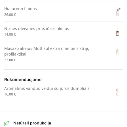
Hialurono fluidas
26.00
€
Nosies gleivinės priežiūros aliejus
14.00
€
Masažo aliejus Muttisol extra mamoms strijų
profilaktikai
33.00
€
Rekomenduojame
Aromatinis vanduo veidui su jūros dumbliais
16.00
€
Natūrali produkcija