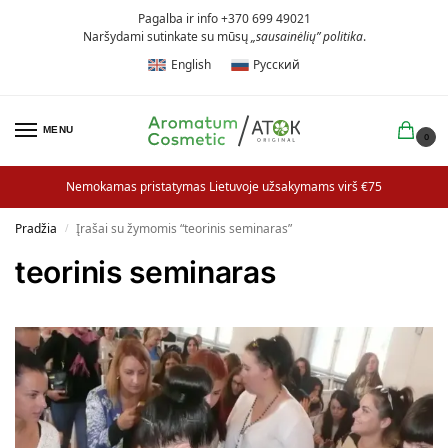
Pagalba ir info +370 699 49021
Naršydami sutinkate su mūsų
„sausainėlių” politika
.
English
Русский
MENU
0
Nemokamas pristatymas Lietuvoje užsakymams virš €75
Pradžia
Įrašai su žymomis “teorinis seminaras”
/
teorinis seminaras