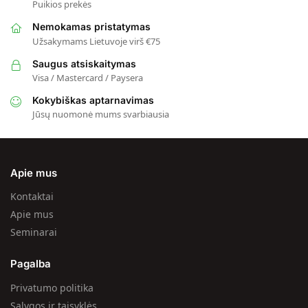
Puikios prekės
Nemokamas pristatymas
Užsakymams Lietuvoje virš €75
Saugus atsiskaitymas
Visa / Mastercard / Paysera
Kokybiškas aptarnavimas
Jūsų nuomonė mums svarbiausia
Apie mus
Kontaktai
Apie mus
Seminarai
Pagalba
Privatumo politika
Sąlygos ir taisyklės