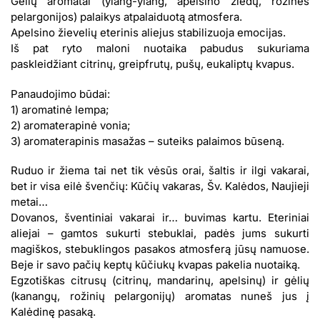
Gėlių aromatai (ylang-ylang, apelsino žiedų, rožinės
pelargonijos) palaikys atpalaiduotą atmosfera.
Apelsino žievelių eterinis aliejus stabilizuoja emocijas.
Iš pat ryto maloni nuotaika pabudus sukuriama
paskleidžiant citrinų, greipfrutų, pušų, eukaliptų kvapus.
Panaudojimo būdai:
1) aromatinė lempa;
2) aromaterapinė vonia;
3) aromaterapinis masažas – suteiks palaimos būseną.
Ruduo ir žiema tai net tik vėsūs orai, šaltis ir ilgi vakarai,
bet ir visa eilė švenčių: Kūčių vakaras, Šv. Kalėdos, Naujieji
metai…
Dovanos, šventiniai vakarai ir… buvimas kartu. Eteriniai
aliejai – gamtos sukurti stebuklai, padės jums sukurti
magiškos, stebuklingos pasakos atmosferą jūsų namuose.
Beje ir savo pačių keptų kūčiukų kvapas pakelia nuotaiką.
Egzotiškas citrusų (citrinų, mandarinų, apelsinų) ir gėlių
(kanangų, rožinių pelargonijų) aromatas nuneš jus į
Kalėdinę pasaką.