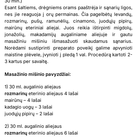
30 min.)
Esant šaltiems, drėgniems orams paaštrėja ir sąnarių ligos,
nes jie reaguoja į orų permainas. Čia pagelbėtų levandų,
rozmarinų, pušų, ramunėlių, cinamono, juodųjų pipirų,
mairūnų eteriniai aliejai. Juos reikia ištirpinti migdolų,
jonažolių, makadamijų augaliniame aliejuje ir gautu
masažiniu mišiniu išmasažuoti skaudamus sąnarius.
Norėdami sustiprinti preparato poveikį galime apvynioti
maistine plėvele, įvynioti į pledą 1 val. Procedūrą kartoti 2-
3 kartus per savaitę.
Masažinio mišinio pavyzdžiai:
1) 30 ml. augalinio aliejaus
rozmarinų
eterinio aliejaus 4 lašai
mairūnų – 4 lašai
kadagio uogų – 3 lašai
juodųjų pipirų – 2 lašai
2) 30 ml. augalinio aliejaus
rozmarinų
eterinio aliejaus 6 lašai