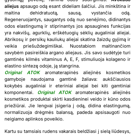
aliejus
apsaugo odą esant dideliam šalčiui. Jis minkština ir
maitina dehidratuotą, sausą, vystančia odą.
Regeneruojantys, saugantys odą nuo senėjimo, didinantys
odos elastingumą ir stiprinantys jos apsaugines funkcijas
yra nakvišų, agurklių, erškėtuogių sėklių augaliniai aliejai.
Abrikosų ir persikų kauliukų aliejai skatina žaizdų gyjimą ir
veikia priešuždegimiškai. Nuostabiom maitinančiom
savybėm pasireiškia argano aliejaus. Jis savo sudėtyje turi
gamtinės kilmės vitaminus A, E, F, stimuliuoja kolageno ir
elastino sintezę odoje, ją stangrina.
Original ATOK
aromaterapinės aliejinės kosmetikos
gamyboje naudojama gamtinė žaliava: aukščiausios
kokybės augaliniai ir eteriniai aliejai bei kiti gamtiniai
komponentai.
Original ATOK
aromaterapinės aliejinės
kosmetikos produktai skirti kasdieninei veido ir kūno odos
priežiūrai. Jie lengvai įsigeria į odą, didina elastingumą,
normalizuoja drėgmės balansą, padeda apsisaugoti nuo
neigiamo aplinkos poveikio.
Kartu su tamsiais rudens vakarais beldžiasi į sielą liūdesys,