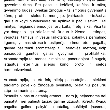
gyvenimo ritmą. Bet pasaulis keičiasi, keičiasi ir mūsų
gyvenimo būdas. Sveikas žmogus – tai žmogus gyvenantis
kūno, proto ir sielos harmonijoje. Įvairiausios priežastys
gali sutrikdyti pusiausvyrą su aplinka ir pačiu savimi. Tai
mintys, neigiamos emocijos, orų kaita, metų laikai. Visa tai
yra daugelio ligų priežastimi. Ruduo ir žiema – lietingas,
vejuotas, tamsus ir vėsus laikotarpis, palankus peršalimo
ligoms, lydimas streso ir susilpnėjusio imuniteto. Į pagalbą
galime pasitelkti aromaterapiją – senovės metodą, kaip
panaudoti gamtos galias gydymui ir profilaktikai.
Aromaterapija tai menas ir mokslas, panaudojant iš augalų
išgautus eterinius aliejus kūno, proto ir sielos
harmonizavimui.
Aromaterapija, tai eterinių aliejų panaudojimas, siekiant
teigiamo poveikio žmogaus sveikatai, praktiniu požiūriu
stiprina imuninę sistemą.
Pasaulis pilnas nuostabių aromatų, nors jų neįmanoma nei
pamatyti, nei paliesti tačiau galime užuosti, įkvėpti. Kvapų
pagalba galime pakylėti nuotaiką, sušildyti jausmus,