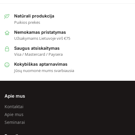
Natūrali produkcija
Puikios prekės
Nemokamas pristatymas
Užsakymams Lietuvoje virš €75
Saugus atsiskaitymas
Visa / Mastercard / Paysera
Kokybiškas aptarnavimas
Jūsų nuomonė mums svarbiausia
Apie mus
Kontaktai
Apie mus
Seminarai