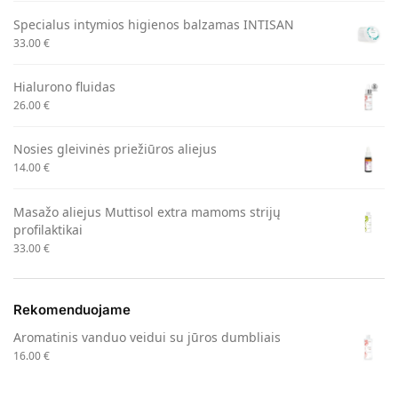
Specialus intymios higienos balzamas INTISAN
33.00
€
Hialurono fluidas
26.00
€
Nosies gleivinės priežiūros aliejus
14.00
€
Masažo aliejus Muttisol extra mamoms strijų
profilaktikai
33.00
€
Rekomenduojame
Aromatinis vanduo veidui su jūros dumbliais
16.00
€