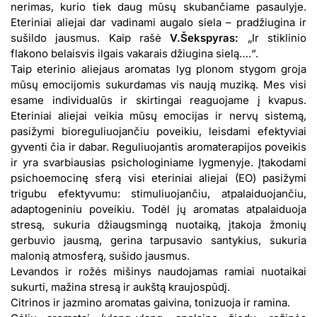
nerimas, kurio tiek daug mūsų skubančiame pasaulyje.
Eteriniai aliejai dar vadinami augalo siela – pradžiugina ir
sušildo jausmus. Kaip rašė
V.Šekspyras:
„Ir stiklinio
flakono belaisvis ilgais vakarais džiugina sielą….“.
Taip eterinio aliejaus aromatas lyg plonom stygom groja
mūsų emocijomis sukurdamas vis naują muziką. Mes visi
esame individualūs ir skirtingai reaguojame į kvapus.
Eteriniai aliejai veikia mūsų emocijas ir nervų sistemą,
pasižymi bioreguliuojančiu poveikiu, leisdami efektyviai
gyventi čia ir dabar. Reguliuojantis aromaterapijos poveikis
ir yra svarbiausias psichologiniame lygmenyje. Įtakodami
psichoemocinę sferą visi eteriniai aliejai (EO) pasižymi
trigubu efektyvumu: stimuliuojančiu, atpalaiduojančiu,
adaptogeniniu poveikiu. Todėl jų aromatas atpalaiduoja
stresą, sukuria džiaugsmingą nuotaiką, įtakoja žmonių
gerbuvio jausmą, gerina tarpusavio santykius, sukuria
malonią atmosferą, sušido jausmus.
Levandos ir rožės mišinys naudojamas ramiai nuotaikai
sukurti, mažina stresą ir aukštą kraujospūdį.
Citrinos ir jazmino aromatas gaivina, tonizuoja ir ramina.