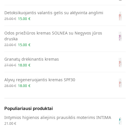
Detoksikuojantis valantis gelis su aktyvinta anglimi
25.00
€
15.00
€
Odos priežiūros kremas SOLNEA su Negyvos jūros
druska
22.00
€
15.00
€
Granatų drėkinantis kremas
27.00
€
18.00
€
Alyvų regeneruojantis kremas SPF30
28.00
€
18.00
€
Populiariausi produktai
Intymios higienos aliejinis prausiklis moterims INTIMA
21.00
€