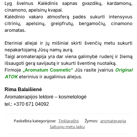
Lyg švelnus Kalėdinis sapnas gvazdikų, kardamonų,
cinamono, apelsinų kvapai.
Kalėdinio vakaro atmosferą padės sukurti intensyvus
citrinių, apelsinų, greipfrutų, bergamočių, cinamono
aromatas.
Eteriniai aliejai ir jų mišiniai skirti švenčių metu sukurti
nepakartojamą Jūsų namų aurą.
Taigi aromaterapija yra dar viena galimybė rudenį ir žiemą
išsaugoti gerą savijautą ir sukurti šventinę nuotaiką.
Firmoje
„Aromatum Cosmetic“
Jūs rasite įvairius
Original
ATOK
eterinius ir augalinius aliejus.
Rima Balaišienė
Aromaterapijos lektorė – kosmetologė
tel.: +370 671 04092
Paskelbta kategorijose:
Tinklaraštis
Žymos:
aromaterapija
šaltuoju metų laiku