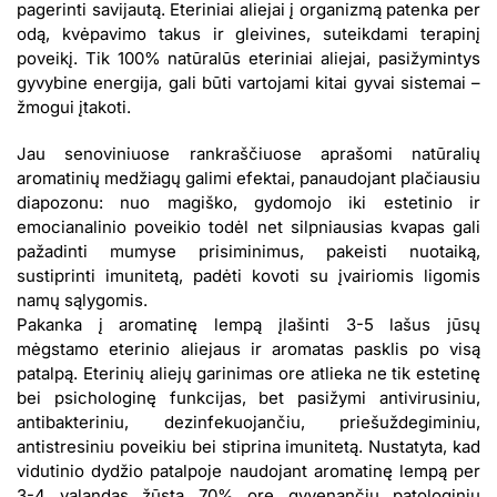
pagerinti savijautą. Eteriniai aliejai į organizmą patenka per
odą, kvėpavimo takus ir gleivines, suteikdami terapinį
poveikį. Tik 100% natūralūs eteriniai aliejai, pasižymintys
gyvybine energija, gali būti vartojami kitai gyvai sistemai –
žmogui įtakoti.
Jau senoviniuose rankraščiuose aprašomi natūralių
aromatinių medžiagų galimi efektai, panaudojant plačiausiu
diapozonu: nuo magiško, gydomojo iki estetinio ir
emocianalinio poveikio todėl net silpniausias kvapas gali
pažadinti mumyse prisiminimus, pakeisti nuotaiką,
sustiprinti imunitetą, padėti kovoti su įvairiomis ligomis
namų sąlygomis.
Pakanka į aromatinę lempą įlašinti 3-5 lašus jūsų
mėgstamo eterinio aliejaus ir aromatas pasklis po visą
patalpą. Eterinių aliejų garinimas ore atlieka ne tik estetinę
bei psichologinę funkcijas, bet pasižymi antivirusiniu,
antibakteriniu, dezinfekuojančiu, priešuždegiminiu,
antistresiniu poveikiu bei stiprina imunitetą. Nustatyta, kad
vidutinio dydžio patalpoje naudojant aromatinę lempą per
3-4 valandas žūsta 70% ore gyvenančių patologinių