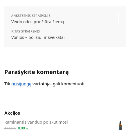
ANKSTESNIS STRAIPSNIS
Veido odos priežiūra žiemą
KITAS STRAIPSNIS
Vonios – poilsiui ir sveikatai
Parašykite komentarą
Tik
prisijungę
vartotojai gali komentuoti.
Akcijos
Raminantis vanduo po skutimosi
17.00
€
8.00
€