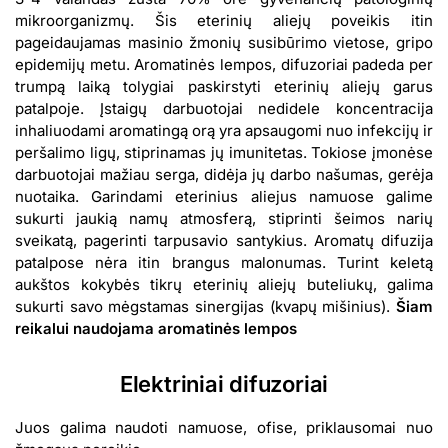
mikroorganizmų. Šis eterinių aliejų poveikis itin
pageidaujamas masinio žmonių susibūrimo vietose, gripo
epidemijų metu. Aromatinės lempos, difuzoriai padeda per
trumpą laiką tolygiai paskirstyti eterinių aliejų garus
patalpoje. Įstaigų darbuotojai nedidele koncentracija
inhaliuodami aromatingą orą yra apsaugomi nuo infekcijų ir
peršalimo ligų, stiprinamas jų imunitetas. Tokiose įmonėse
darbuotojai mažiau serga, didėja jų darbo našumas, gerėja
nuotaika. Garindami eterinius aliejus namuose galime
sukurti jaukią namų atmosferą, stiprinti šeimos narių
sveikatą, pagerinti tarpusavio santykius. Aromatų difuzija
patalpose nėra itin brangus malonumas. Turint keletą
aukštos kokybės tikrų eterinių aliejų buteliukų, galima
sukurti savo mėgstamas sinergijas (kvapų mišinius).
Šiam
reikalui naudojama aromatinės lempos
Elektriniai difuzoriai
Juos galima naudoti namuose, ofise, priklausomai nuo