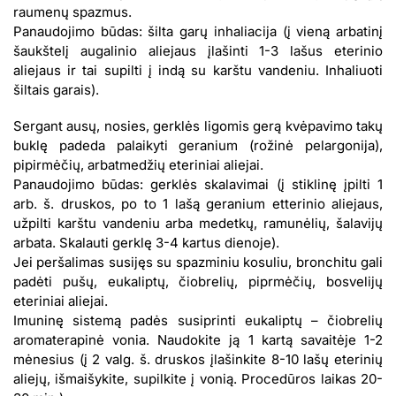
raumenų spazmus.
Panaudojimo būdas: šilta garų inhaliacija (į vieną arbatinį
šaukštelį augalinio aliejaus įlašinti 1-3 lašus eterinio
aliejaus ir tai supilti į indą su karštu vandeniu. Inhaliuoti
šiltais garais).
Sergant ausų, nosies, gerklės ligomis gerą kvėpavimo takų
buklę padeda palaikyti geranium (rožinė pelargonija),
pipirmėčių, arbatmedžių eteriniai aliejai.
Panaudojimo būdas: gerklės skalavimai (į stiklinę įpilti 1
arb. š. druskos, po to 1 lašą geranium etterinio aliejaus,
užpilti karštu vandeniu arba medetkų, ramunėlių, šalavijų
arbata. Skalauti gerklę 3-4 kartus dienoje).
Jei peršalimas susijęs su spazminiu kosuliu, bronchitu gali
padėti pušų, eukaliptų, čiobrelių, piprmėčių, bosvelijų
eteriniai aliejai.
Imuninę sistemą padės susiprinti eukaliptų – čiobrelių
aromaterapinė vonia. Naudokite ją 1 kartą savaitėje 1-2
mėnesius (į 2 valg. š. druskos įlašinkite 8-10 lašų eterinių
aliejų, išmaišykite, supilkite į vonią. Procedūros laikas 20-