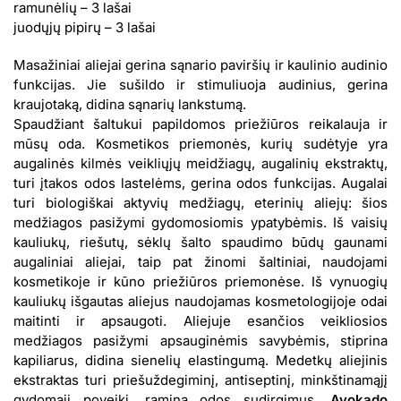
ramunėlių – 3 lašai
juodųjų pipirų – 3 lašai
Masažiniai aliejai gerina sąnario paviršių ir kaulinio audinio
funkcijas. Jie sušildo ir stimuliuoja audinius, gerina
kraujotaką, didina sąnarių lankstumą.
Spaudžiant šaltukui papildomos priežiūros reikalauja ir
mūsų oda. Kosmetikos priemonės, kurių sudėtyje yra
augalinės kilmės veikliųjų meidžiagų, augalinių ekstraktų,
turi įtakos odos lastelėms, gerina odos funkcijas. Augalai
turi biologiškai aktyvių medžiagų, eterinių aliejų: šios
medžiagos pasižymi gydomosiomis ypatybėmis. Iš vaisių
kauliukų, riešutų, sėklų šalto spaudimo būdų gaunami
augaliniai aliejai, taip pat žinomi šaltiniai, naudojami
kosmetikoje ir kūno priežiūros priemonėse. Iš vynuogių
kauliukų išgautas aliejus naudojamas kosmetologijoje odai
maitinti ir apsaugoti. Aliejuje esančios veikliosios
medžiagos pasižymi apsauginėmis savybėmis, stiprina
kapiliarus, didina sienelių elastingumą. Medetkų aliejinis
ekstraktas turi priešuždegiminį, antiseptinį, minkštinamąjį
gydomąjį poveikį, ramina odos sudirgimus.
Avokado