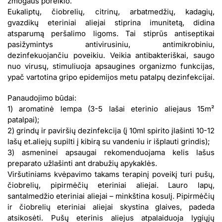
žmogaus poreikio.
Eukaliptų, čiobrelių, citrinų, arbatmedžių, kadagių,
gvazdikų eteriniai aliejai stiprina imunitetą, didina
atsparumą peršalimo ligoms. Tai stiprūs antiseptikai
pasižymintys antivirusiniu, antimikrobiniu,
dezinfekuojančiu poveikiu. Veikia antibakteriškai, saugo
nuo virusų, stimuliuoja apsaugines organizmo funkcijas,
ypač vartotina gripo epidemijos metu patalpų dezinfekcijai.
Panaudojimo būdai:
1) aromatinė lempa (3-5 lašai eterinio aliejaus 15m²
patalpai);
2) grindų ir paviršių dezinfekcija (į 10ml spirito įlašinti 10-12
lašų et.aliejų supilti į kibirą su vandeniu ir išplauti grindis);
3) asmeninei apsaugai rekomenduojama kelis lašus
preparato užlašinti ant drabužių apykaklės.
Viršutiniams kvėpavimo takams terapinį poveikį turi pušų,
čiobrelių, pipirmėčių eteriniai aliejai. Lauro lapų,
santalmedžio eteriniai aliejai – minkština kosulį. Pipirmėčių
ir čiobrelių eteriniai aliejai skystina glaives, padeda
atsikosėti. Pušų eterinis aliejus atpalaiduoja lygiųjų