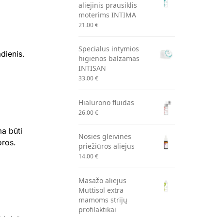
aliejinis prausiklis
moterims INTIMA
21.00
€
Specialus intymios
dienis.
higienos balzamas
INTISAN
33.00
€
Hialurono fluidas
26.00
€
a būti
Nosies gleivinės
oros.
priežiūros aliejus
14.00
€
Masažo aliejus
Muttisol extra
mamoms strijų
profilaktikai