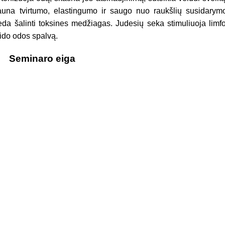
auna tvirtumo, elastingumo ir saugo nuo raukšlių susidary
adeda šalinti toksines medžiagas. Judesių seka stimuliuoja limf
eido odos spalvą.
Seminaro eiga