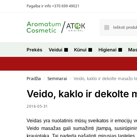
Pagalba ir info +370 699 49021
Prekės
Veidui
Kūnui
Higienai
Mas
Pradžia
Seminarai
Veido, kaklo ir dekolte masažo 
/
/
Veido, kaklo ir dekolt
2016-05-31
Veidas yra nuolatinis mūsų sveikatos ir emocijų ve
Veido masažas gali sumažinti įtampą, susirūpin
kraujotaką. Tai padeda pašalinti mirusias ląsteles,