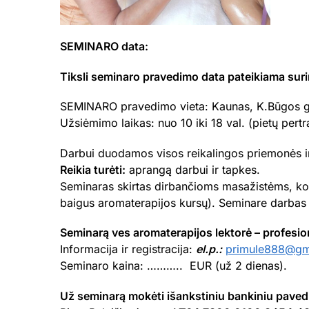
SEMINARO data:
Tiksli seminaro pravedimo data pateikiama sur
SEMINARO pravedimo vieta: Kaunas, K.Būgos g
Užsiėmimo laikas: nuo 10 iki 18 val. (pietų pertr
Darbui duodamos visos reikalingos priemonės ir
Reikia turėti:
aprangą darbui ir tapkes.
Seminaras skirtas dirbančioms masažistėms, k
baigus aromaterapijos kursų). Seminare darbas 
Seminarą ves aromaterapijos lektorė – profes
Informacija ir registracija:
el.p.:
primule888@gm
Seminaro kaina: ……….. EUR (už 2 dienas).
Už seminarą mokėti išankstiniu bankiniu paved