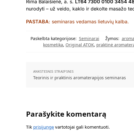
Rima Balaišienė, a. s.
LT64 7300 0100 3454 4
nurodyti – už veido, kaklo ir dekolte masažo te
PASTABA
: seminaras vedamas lietuvių kalba.
Paskelbta kategorijose:
Seminarai
Žymos:
aroma
kosmetika
,
Original ATOK
,
praktinė aromater
ANKSTESNIS STRAIPSNIS
Teorinis ir praktinis aromaterapijos seminaras
Parašykite komentarą
Tik
prisijungę
vartotojai gali komentuoti.