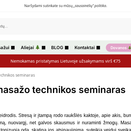
Naršydami sutinkate su mūsų
„sausainėlių” politika
.
ažui
Aliejai
BLOG
Kontaktai
Dovanos
Nemokamas pristatymas Lietuvoje užsakymams virš €75
technikos seminaras
e masažo technikos seminaras
idrodis. Stresą ir įtampą rodo raukšlės kaktoje, apie akis, bu
imą, nuovargį, net galvos skausmus ir nuraminti žmogų. Mas
 tonizuoja odą, skatina jos atsinaujinimą, suteikia veidui svei