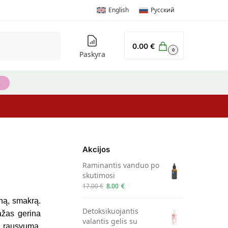
English
Русский
Ieškoti
0.00
€
0
Paskyra
Akcijos
Raminantis vanduo po
skutimosi
17.00
€
8.00
€
rną, smakrą.
Detoksikuojantis
ažas gerina
valantis gelis su
ką rausvumą.