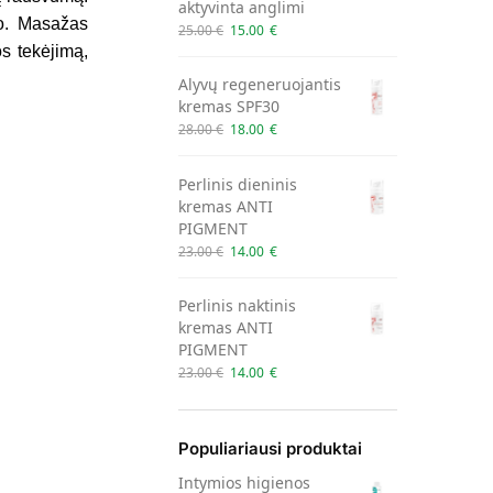
aktyvinta anglimi
mo. Masažas
25.00
€
15.00
€
os tekėjimą,
Alyvų regeneruojantis
kremas SPF30
28.00
€
18.00
€
Perlinis dieninis
kremas ANTI
PIGMENT
23.00
€
14.00
€
Perlinis naktinis
kremas ANTI
PIGMENT
23.00
€
14.00
€
Populiariausi produktai
Intymios higienos