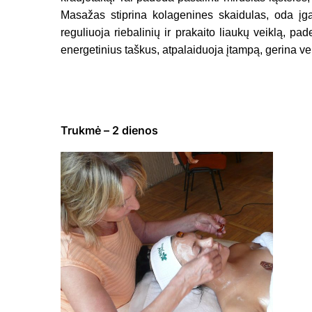
Masažas stiprina kolagenines skaidulas, oda įg
reguliuoja riebalinių ir prakaito liaukų veiklą, p
energetinius taškus, atpalaiduoja įtampą, gerina v
Trukmė – 2 dienos