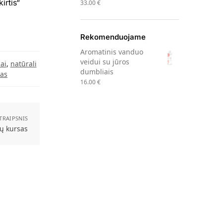
irtis“
33.00
€
Rekomenduojame
Aromatinis vanduo
veidui su jūros
ai
,
natūrali
dumbliais
mas
16.00
€
STRAIPSNIS
ų kursas