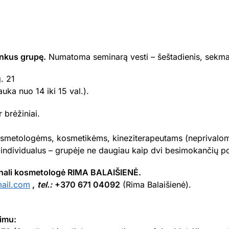
inkus grupę.
Numatoma seminarą vesti – šeštadienis, sekma
. 21
auka nuo 14 iki 15 val.).
 brėžiniai.
osmetologėms, kosmetikėms, kineziterapeutams (neprivalom
individualus – grupėje ne daugiau kaip dvi besimokančių p
ionali kosmetologė RIMA BALAIŠIENĖ.
ail.com
,
tel.:
+370 671 04092
(Rima Balaišienė).
imu: