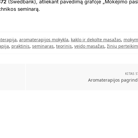
872
(Swedbank), atliekant pavedimą grafoje „Mokėjimo pask
chnikos seminarą.
terapija
,
aromaterapijos mokykla
,
kaklo ir dekolte masažas
,
mokym
apija
,
praktinis
,
seminaras
,
teorinis
,
veido masažas
,
žinių perteiki
KITAS 
Aromaterapijos pagrind