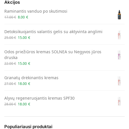
Akcijos
Raminantis vanduo po skutimosi
17.00
€
8.00
€
Detoksikuojantis valantis gelis su aktyvinta anglimi
25.00
€
15.00
€
Odos priežiūros kremas SOLNEA su Negyvos jūros
druska
22.00
€
15.00
€
Granatų drėkinantis kremas
27.00
€
18.00
€
Alyvų regeneruojantis kremas SPF30
28.00
€
18.00
€
Populiariausi produktai