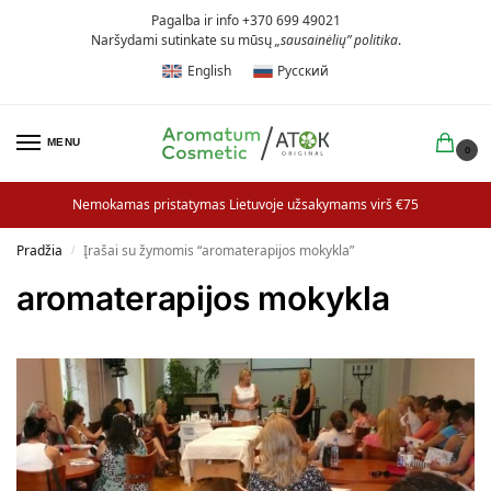
Pagalba ir info +370 699 49021
Naršydami sutinkate su mūsų
„sausainėlių” politika
.
English
Русский
MENU
0
Nemokamas pristatymas Lietuvoje užsakymams virš €75
Pradžia
Įrašai su žymomis “aromaterapijos mokykla”
/
aromaterapijos mokykla