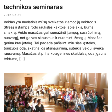
technikos seminaras
2016-05-31
Veidas yra nuolatinis mūsų sveikatos ir emocijų veidrodis.
Stresą ir įtampą rodo raukšlės kaktoje, apie akis, burną,
smakrą. Veido masažas gali sumažinti įtampą, susirūpinimą,
nuovargį, net galvos skausmus ir nuraminti žmogų. Masažas
gerina kraujotaką. Tai padeda pašalinti mirusias ląsteles,
tonizuoja odą, skatina jos atsinaujinimą, suteikia veidui sveiką
rausvumą. Masažas stiprina kolagenines skaidulas, oda įgauna
tvirtumo, […]