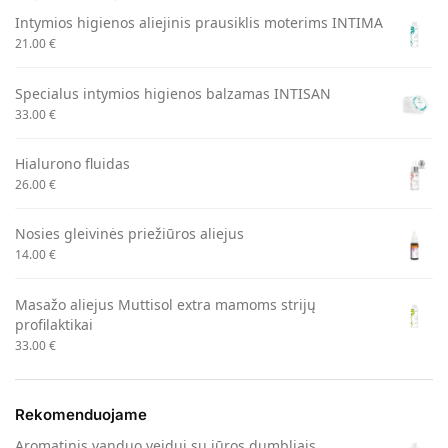
Intymios higienos aliejinis prausiklis moterims INTIMA
21.00
€
Specialus intymios higienos balzamas INTISAN
33.00
€
Hialurono fluidas
26.00
€
Nosies gleivinės priežiūros aliejus
14.00
€
Masažo aliejus Muttisol extra mamoms strijų
profilaktikai
33.00
€
Rekomenduojame
Aromatinis vanduo veidui su jūros dumbliais