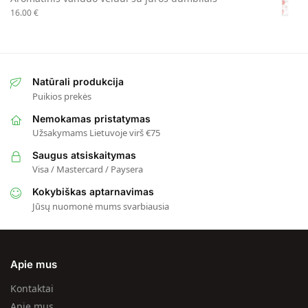
16.00
€
Natūrali produkcija
Puikios prekės
Nemokamas pristatymas
Užsakymams Lietuvoje virš €75
Saugus atsiskaitymas
Visa / Mastercard / Paysera
Kokybiškas aptarnavimas
Jūsų nuomonė mums svarbiausia
Apie mus
Kontaktai
Apie mus