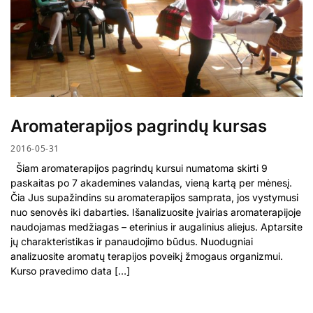
Aromaterapijos pagrindų kursas
2016-05-31
Šiam aromaterapijos pagrindų kursui numatoma skirti 9
paskaitas po 7 akademines valandas, vieną kartą per mėnesį.
Čia Jus supažindins su aromaterapijos samprata, jos vystymusi
nuo senovės iki dabarties. Išanalizuosite įvairias aromaterapijoje
naudojamas medžiagas – eterinius ir augalinius aliejus. Aptarsite
jų charakteristikas ir panaudojimo būdus. Nuodugniai
analizuosite aromatų terapijos poveikį žmogaus organizmui.
Kurso pravedimo data […]