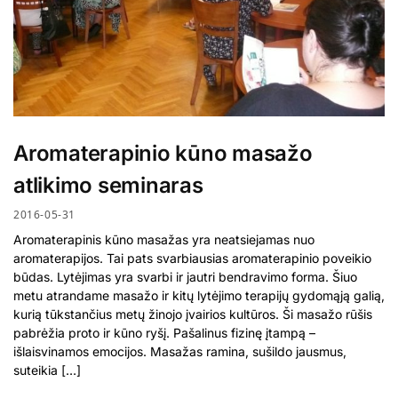
Aromaterapinio kūno masažo
atlikimo seminaras
2016-05-31
Aromaterapinis kūno masažas yra neatsiejamas nuo
aromaterapijos. Tai pats svarbiausias aromaterapinio poveikio
būdas. Lytėjimas yra svarbi ir jautri bendravimo forma. Šiuo
metu atrandame masažo ir kitų lytėjimo terapijų gydomąją galią,
kurią tūkstančius metų žinojo įvairios kultūros. Ši masažo rūšis
pabrėžia proto ir kūno ryšį. Pašalinus fizinę įtampą –
išlaisvinamos emocijos. Masažas ramina, sušildo jausmus,
suteikia […]