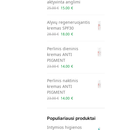
aktyvinta anglimi
25.00
€
15.00
€
Alyvų regeneruojantis
kremas SPF30
28.00
€
18.00
€
Perlinis dieninis
kremas ANTI
PIGMENT
23.00
€
14.00
€
Perlinis naktinis
kremas ANTI
PIGMENT
23.00
€
14.00
€
Populiariausi produktai
Intymios higienos