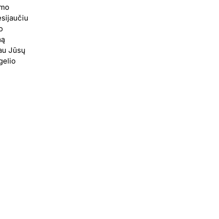
amo
esijaučiu
o
mą
au Jūsų
gelio