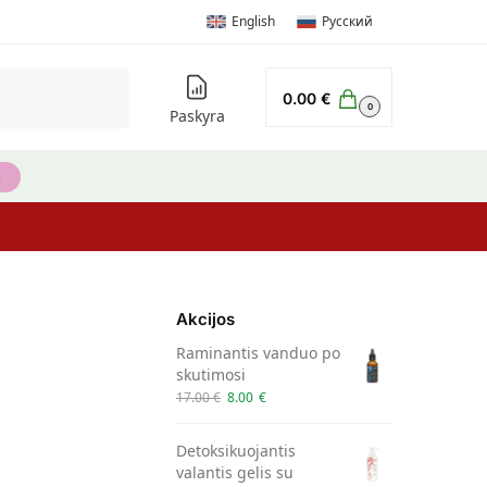
English
Русский
Ieškoti
0.00
€
0
Paskyra
Akcijos
Raminantis vanduo po
skutimosi
17.00
€
8.00
€
Detoksikuojantis
valantis gelis su