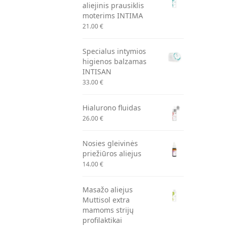
aliejinis prausiklis
moterims INTIMA
21.00
€
Specialus intymios
higienos balzamas
INTISAN
33.00
€
Hialurono fluidas
26.00
€
Nosies gleivinės
priežiūros aliejus
14.00
€
Masažo aliejus
Muttisol extra
mamoms strijų
profilaktikai