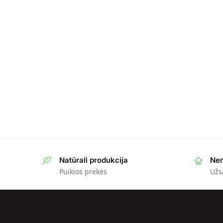
Natūrali produkcija
Nem
Puikios prekės
Užs