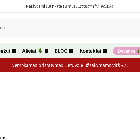
Naršydami sutinkate su mūsų
„sausainėlių” politika
.
ažui
Aliejai
BLOG
Kontaktai
Dovanos
Nemokamas pristatymas Lietuvoje užsakymams virš €75
ikas