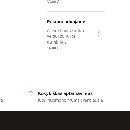
33.00
€
Rekomenduojame
Aromatinis vanduo
veidui su jūros
dumbliais
16.00
€
Kokybiškas aptarnavimas
ra
Jūsų nuomonė mums svarbiausia