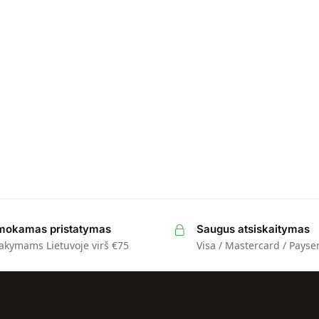
okamas pristatymas
Saugus atsiskaitymas
akymams Lietuvoje virš €75
Visa / Mastercard / Payse