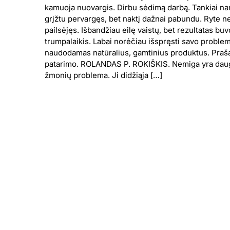
kamuoja nuovargis. Dirbu sėdimą darbą. Tankiai n
grįžtu pervargęs, bet naktį dažnai pabundu. Ryte n
pailsėjęs. Išbandžiau eilę vaistų, bet rezultatas buv
trumpalaikis. Labai norėčiau išspręsti savo proble
naudodamas natūralius, gamtinius produktus. Praš
patarimo. ROLANDAS P. ROKIŠKIS. Nemiga yra dau
žmonių problema. Ji didžiąja […]