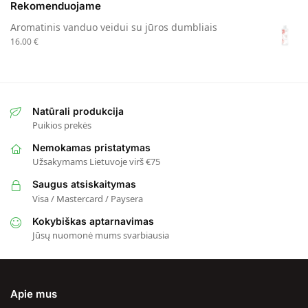
Rekomenduojame
Aromatinis vanduo veidui su jūros dumbliais
16.00
€
Natūrali produkcija
Puikios prekės
Nemokamas pristatymas
Užsakymams Lietuvoje virš €75
Saugus atsiskaitymas
Visa / Mastercard / Paysera
Kokybiškas aptarnavimas
Jūsų nuomonė mums svarbiausia
Apie mus