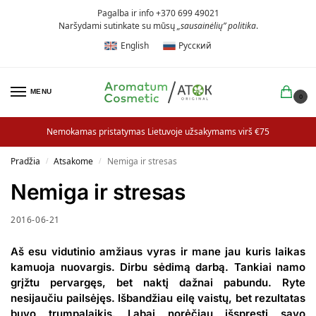
Pagalba ir info +370 699 49021
Naršydami sutinkate su mūsų
„sausainėlių” politika
.
English
Русский
MENU
0
Nemokamas pristatymas Lietuvoje užsakymams virš €75
Pradžia
Atsakome
Nemiga ir stresas
/
/
Nemiga ir stresas
2016-06-21
Aš esu vidutinio amžiaus vyras ir mane jau kuris laikas
kamuoja nuovargis. Dirbu sėdimą darbą. Tankiai namo
grįžtu pervargęs, bet naktį dažnai pabundu. Ryte
nesijaučiu pailsėjęs. Išbandžiau eilę vaistų, bet rezultatas
buvo trumpalaikis. Labai norėčiau išspręsti savo