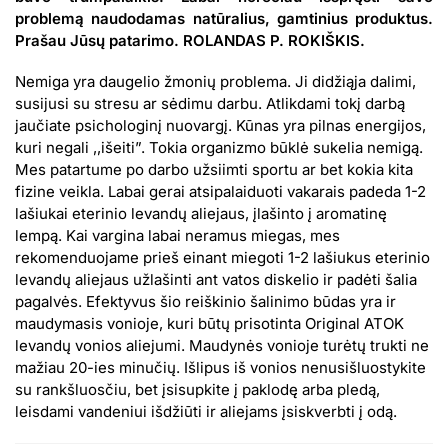
problemą naudodamas natūralius, gamtinius produktus.
Prašau Jūsų patarimo. ROLANDAS P. ROKIŠKIS.
Nemiga yra daugelio žmonių problema. Ji didžiąja dalimi,
susijusi su stresu ar sėdimu darbu. Atlikdami tokį darbą
jaučiate psichologinį nuovargį. Kūnas yra pilnas energijos,
kuri negali ,,išeiti”. Tokia organizmo būklė sukelia nemigą.
Mes patartume po darbo užsiimti sportu ar bet kokia kita
fizine veikla. Labai gerai atsipalaiduoti vakarais padeda 1-2
lašiukai eterinio levandų aliejaus, įlašinto į aromatinę
lempą. Kai vargina labai neramus miegas, mes
rekomenduojame prieš einant miegoti 1-2 lašiukus eterinio
levandų aliejaus užlašinti ant vatos diskelio ir padėti šalia
pagalvės. Efektyvus šio reiškinio šalinimo būdas yra ir
maudymasis vonioje, kuri būtų prisotinta Original ATOK
levandų vonios aliejumi. Maudynės vonioje turėtų trukti ne
mažiau 20-ies minučių. Išlipus iš vonios nenusišluostykite
su rankšluosčiu, bet įsisupkite į paklodę arba pledą,
leisdami vandeniui išdžiūti ir aliejams įsiskverbti į odą.