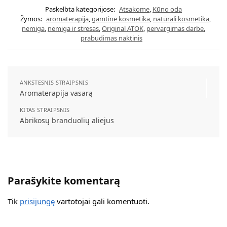
Paskelbta kategorijose:
Atsakome
,
Kūno oda
Žymos:
aromaterapija
,
gamtinė kosmetika
,
natūrali kosmetika
,
nemiga
,
nemiga ir stresas
,
Original ATOK
,
pervargimas darbe
,
prabudimas naktinis
ANKSTESNIS STRAIPSNIS
Aromaterapija vasarą
KITAS STRAIPSNIS
Abrikosų branduolių aliejus
Parašykite komentarą
Tik
prisijungę
vartotojai gali komentuoti.