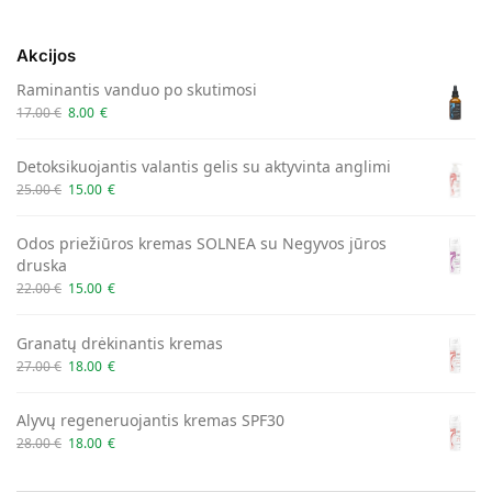
Akcijos
Raminantis vanduo po skutimosi
17.00
€
8.00
€
Detoksikuojantis valantis gelis su aktyvinta anglimi
25.00
€
15.00
€
Odos priežiūros kremas SOLNEA su Negyvos jūros
druska
22.00
€
15.00
€
Granatų drėkinantis kremas
27.00
€
18.00
€
Alyvų regeneruojantis kremas SPF30
28.00
€
18.00
€