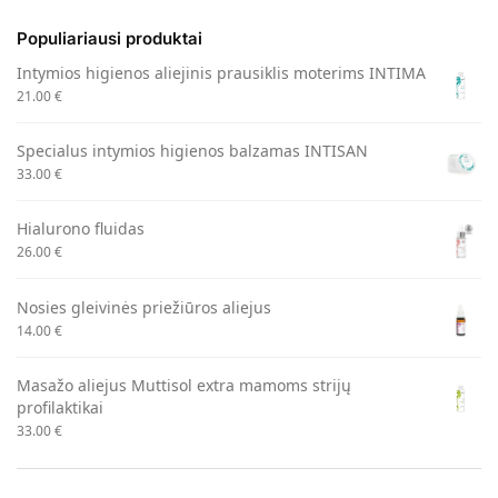
Populiariausi produktai
Intymios higienos aliejinis prausiklis moterims INTIMA
21.00
€
Specialus intymios higienos balzamas INTISAN
33.00
€
Hialurono fluidas
26.00
€
Nosies gleivinės priežiūros aliejus
14.00
€
Masažo aliejus Muttisol extra mamoms strijų
profilaktikai
33.00
€