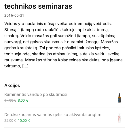
technikos seminaras
2016-05-31
Veidas yra nuolatinis mūsų sveikatos ir emocijų veidrodis.
Stresą ir įtampą rodo raukšlės kaktoje, apie akis, burną,
smakrą. Veido masažas gali sumažinti įtampą, susirūpinimą,
nuovargį, net galvos skausmus ir nuraminti žmogų. Masažas
gerina kraujotaką. Tai padeda pašalinti mirusias ląsteles,
tonizuoja odą, skatina jos atsinaujinimą, suteikia veidui sveiką
rausvumą. Masažas stiprina kolagenines skaidulas, oda įgauna
tvirtumo, […]
Akcijos
Raminantis vanduo po skutimosi
17.00
€
8.00
€
Detoksikuojantis valantis gelis su aktyvinta anglimi
25.00
€
15.00
€