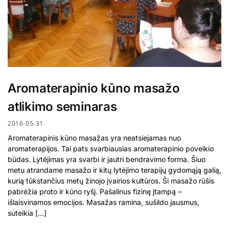
Aromaterapinio kūno masažo
atlikimo seminaras
2016-05-31
Aromaterapinis kūno masažas yra neatsiejamas nuo
aromaterapijos. Tai pats svarbiausias aromaterapinio poveikio
būdas. Lytėjimas yra svarbi ir jautri bendravimo forma. Šiuo
metu atrandame masažo ir kitų lytėjimo terapijų gydomąją galią,
kurią tūkstančius metų žinojo įvairios kultūros. Ši masažo rūšis
pabrėžia proto ir kūno ryšį. Pašalinus fizinę įtampą –
išlaisvinamos emocijos. Masažas ramina, sušildo jausmus,
suteikia […]