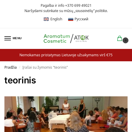
Pagalba ir info +370 699 49021
Naršydami sutinkate su mūsų
„sausainėlių” politika
.
English
Русский
MENU
0
Nemokamas pristatymas Lietuvoje užsakymams virš €75
Pradžia
Įrašai su žymomis “teorinis”
/
teorinis