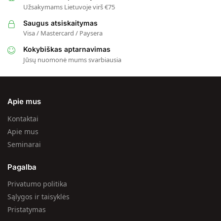
Užsakymams Lietuvoje virš €75
Saugus atsiskaitymas
Visa / Mastercard / Paysera
Kokybiškas aptarnavimas
Jūsų nuomonė mums svarbiausia
Apie mus
Kontaktai
Apie mus
Seminarai
Pagalba
Privatumo politika
Sąlygos ir taisyklės
Pristatymas