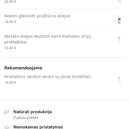
26.00
€
Nosies gleivinės priežiūros aliejus
14.00
€
Masažo aliejus Muttisol extra mamoms strijų
profilaktikai
33.00
€
Rekomenduojame
Aromatinis vanduo veidui su jūros dumbliais
16.00
€
Natūrali produkcija
Puikios prekės
Nemokamas pristatymas