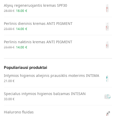
Alyvų regeneruojantis kremas SPF30
28.00
€
18.00
€
Perlinis dieninis kremas ANTI PIGMENT
23.00
€
14.00
€
Perlinis naktinis kremas ANTI PIGMENT
23.00
€
14.00
€
Populiariausi produktai
Intymios higienos aliejinis prausiklis moterims INTIMA
21.00
€
Specialus intymios higienos balzamas INTISAN
33.00
€
Hialurono fluidas