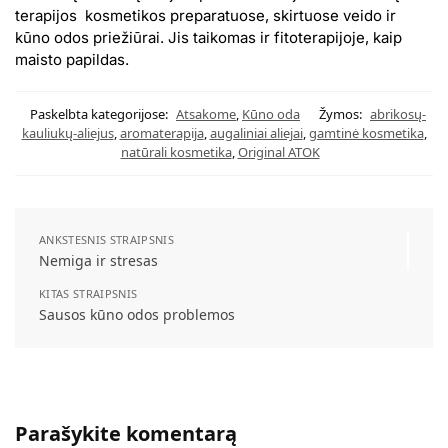
terapijos kosmetikos preparatuose, skirtuose veido ir
kūno odos priežiūrai. Jis taikomas ir fitoterapijoje, kaip
maisto papildas.
Paskelbta kategorijose:
Atsakome
,
Kūno oda
Žymos:
abrikosų-
kauliukų-aliejus
,
aromaterapija
,
augaliniai aliejai
,
gamtinė kosmetika
,
natūrali kosmetika
,
Original ATOK
ANKSTESNIS STRAIPSNIS
Nemiga ir stresas
KITAS STRAIPSNIS
Sausos kūno odos problemos
Parašykite komentarą