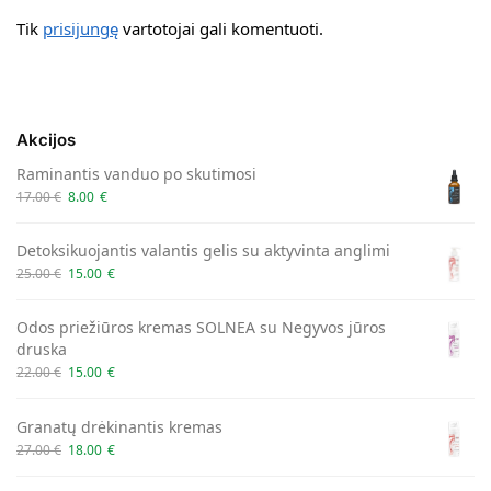
Tik
prisijungę
vartotojai gali komentuoti.
Akcijos
Raminantis vanduo po skutimosi
17.00
€
8.00
€
Detoksikuojantis valantis gelis su aktyvinta anglimi
25.00
€
15.00
€
Odos priežiūros kremas SOLNEA su Negyvos jūros
druska
22.00
€
15.00
€
Granatų drėkinantis kremas
27.00
€
18.00
€