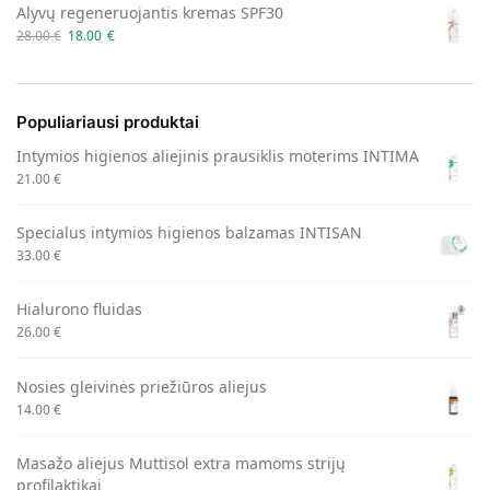
Alyvų regeneruojantis kremas SPF30
28.00
€
18.00
€
Populiariausi produktai
Intymios higienos aliejinis prausiklis moterims INTIMA
21.00
€
Specialus intymios higienos balzamas INTISAN
33.00
€
Hialurono fluidas
26.00
€
Nosies gleivinės priežiūros aliejus
14.00
€
Masažo aliejus Muttisol extra mamoms strijų
profilaktikai