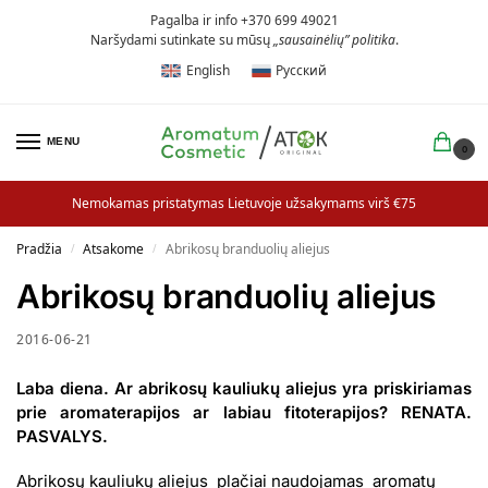
Pagalba ir info +370 699 49021
Naršydami sutinkate su mūsų
„sausainėlių” politika
.
English
Русский
MENU
0
Nemokamas pristatymas Lietuvoje užsakymams virš €75
Pradžia
Atsakome
Abrikosų branduolių aliejus
/
/
Abrikosų branduolių aliejus
2016-06-21
Laba diena. Ar abrikosų kauliukų aliejus yra priskiriamas
prie aromaterapijos ar labiau fitoterapijos? RENATA.
PASVALYS.
Abrikosų kauliukų aliejus plačiai naudojamas aromatų