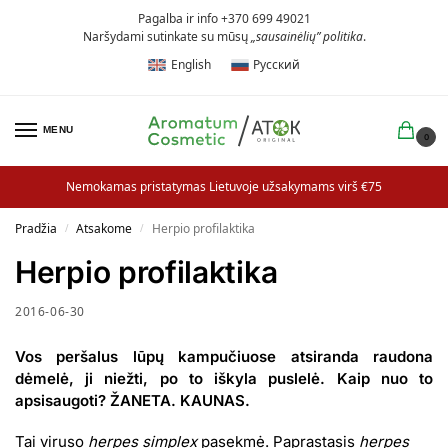
Pagalba ir info +370 699 49021
Naršydami sutinkate su mūsų
„sausainėlių” politika
.
English
Русский
MENU
0
Nemokamas pristatymas Lietuvoje užsakymams virš €75
Pradžia
Atsakome
Herpio profilaktika
/
/
Herpio profilaktika
2016-06-30
Vos peršalus lūpų kampučiuose atsiranda raudona
dėmelė, ji niežti, po to iškyla puslelė. Kaip nuo to
apsisaugoti? ŽANETA. KAUNAS.
Tai viruso
herpes simplex
pasekmė. Paprastasis
herpes