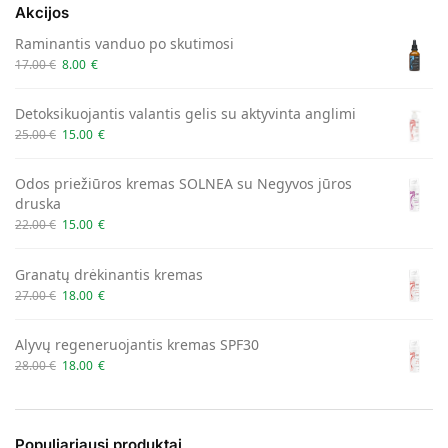
Akcijos
Raminantis vanduo po skutimosi
17.00
€
8.00
€
Detoksikuojantis valantis gelis su aktyvinta anglimi
25.00
€
15.00
€
Odos priežiūros kremas SOLNEA su Negyvos jūros
druska
22.00
€
15.00
€
Granatų drėkinantis kremas
27.00
€
18.00
€
Alyvų regeneruojantis kremas SPF30
28.00
€
18.00
€
Populiariausi produktai