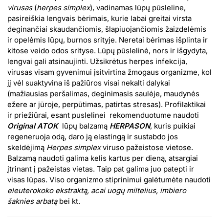
virusas
(
herpes simplex
), vadinamas lūpų pūsleline,
pasireiškia lengvais bėrimais, kurie labai greitai virsta
deginančiai skaudančiomis, šlapiuojančiomis žaizdelėmis
ir opelėmis lūpų, burnos srityje. Neretai bėrimas išplinta ir
kitose veido odos srityse. Lūpų pūslelinė, nors ir išgydyta,
lengvai gali atsinaujinti. Užsikrėtus herpes infekcija,
virusas visam gyvenimui įsitvirtina žmogaus organizme, kol
jį vėl suaktyvina iš pažiūros visai nekalti dalykai
(mažiausias peršalimas, deginimasis saulėje, maudynės
ežere ar jūroje, perpūtimas, patirtas stresas). Profilaktikai
ir priežiūrai, esant puslelinei rekomenduotume naudoti
Original ATOK
lūpų balzamą
HERPASON
, kuris puikiai
regeneruoja odą, daro ją elastingą ir sustabdo jos
skeldėjimą
Herpes simplex
viruso pažeistose vietose.
Balzamą naudoti galima kelis kartus per dieną, atsargiai
įtrinant į pažeistas vietas. Taip pat galima juo patepti ir
visas lūpas. Viso organizmo stiprinimui galėtumėte naudoti
eleuterokoko ekstraktą, acai uogų miltelius, imbiero
šaknies arbatą
bei kt.