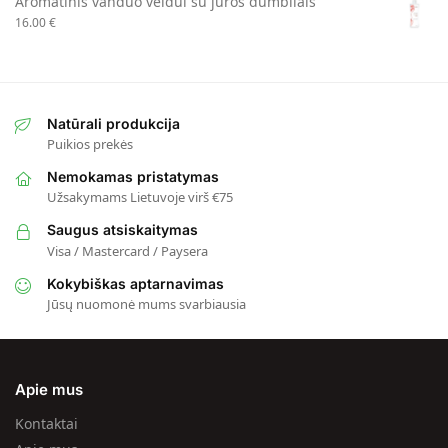
Aromatinis vanduo veidui su jūros dumbliais
16.00
€
Natūrali produkcija
Puikios prekės
Nemokamas pristatymas
Užsakymams Lietuvoje virš €75
Saugus atsiskaitymas
Visa / Mastercard / Paysera
Kokybiškas aptarnavimas
Jūsų nuomonė mums svarbiausia
Apie mus
Kontaktai