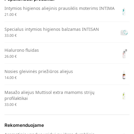
Intymios higienos aliejinis prausiklis moterims INTIMA
21.00
€
Specialus intymios higienos balzamas INTISAN
33.00
€
Hialurono fluidas
26.00
€
Nosies gleivinės priežiūros aliejus
14.00
€
Masažo aliejus Muttisol extra mamoms strijų
profilaktikai
33.00
€
Rekomenduojame