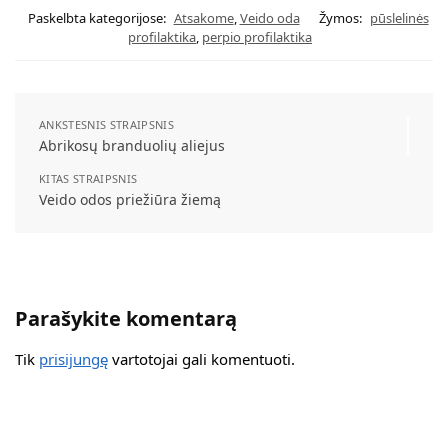
Paskelbta kategorijose:
Atsakome
,
Veido oda
Žymos:
pūslelinės
profilaktika
,
рerpio profilaktika
ANKSTESNIS STRAIPSNIS
Abrikosų branduolių aliejus
KITAS STRAIPSNIS
Veido odos priežiūra žiemą
Parašykite komentarą
Tik
prisijungę
vartotojai gali komentuoti.