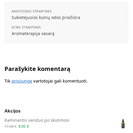
ANKSTESNIS STRAIPSNIS
Sukietėjusios kulnų odos priežiūra
KITAS STRAIPSNIS
Aromaterapija vasarą
Parašykite komentarą
Tik
prisijungę
vartotojai gali komentuoti.
Akcijos
Raminantis vanduo po skutimosi
17.00
€
8.00
€