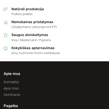
Natūrali produkcija
Puikios prekės
Nemokamas pristatymas
Užsakymams Lietuvoje virš €75
Saugus atsiskaitymas
Visa / Mastercard / Paysera
Kokybiškas aptarnavimas
Jūsų nuomonė mums svarbiausia
Apie mus
Kontaktai
Apie mus
Seminarai
Pagalba