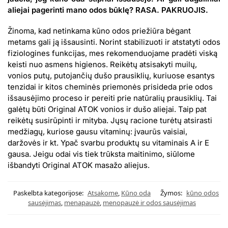
aliejai pagerinti mano odos būklę? RASA. PAKRUOJIS.
Žinoma, kad netinkama kūno odos priežiūra bėgant
metams gali ją išsausinti. Norint stabilizuoti ir atstatyti odos
fiziologines funkcijas, mes rekomenduojame pradėti viską
keisti nuo asmens higienos. Reikėtų atsisakyti muilų,
vonios putų, putojančių dušo prausiklių, kuriuose esantys
tenzidai ir kitos cheminės priemonės prisideda prie odos
išsausėjimo proceso ir pereiti prie natūralių prausiklių. Tai
galėtų būti Original ATOK vonios ir dušo aliejai. Taip pat
reikėtų susirūpinti ir mityba. Jųsų racione turėtų atsirasti
medžiagų, kuriose gausu vitaminų: įvaurūs vaisiai,
daržovės ir kt. Ypač svarbu produktų su vitaminais A ir E
gausa. Jeigu odai vis tiek trūksta maitinimo, siūlome
išbandyti Original ATOK masažo aliejus.
Paskelbta kategorijose:
Atsakome
,
Kūno oda
Žymos:
kūno odos
sausėjimas
,
menapauzė
,
menopauzė ir odos sausėjimas