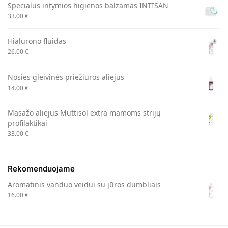
Specialus intymios higienos balzamas INTISAN
33.00
€
Hialurono fluidas
26.00
€
Nosies gleivinės priežiūros aliejus
14.00
€
Masažo aliejus Muttisol extra mamoms strijų
profilaktikai
33.00
€
Rekomenduojame
Aromatinis vanduo veidui su jūros dumbliais
16.00
€