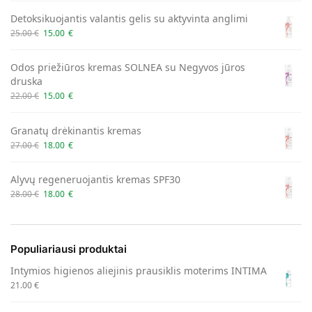
Detoksikuojantis valantis gelis su aktyvinta anglimi
25.00
€
15.00
€
Odos priežiūros kremas SOLNEA su Negyvos jūros
druska
22.00
€
15.00
€
Granatų drėkinantis kremas
27.00
€
18.00
€
Alyvų regeneruojantis kremas SPF30
28.00
€
18.00
€
Populiariausi produktai
Intymios higienos aliejinis prausiklis moterims INTIMA
21.00
€