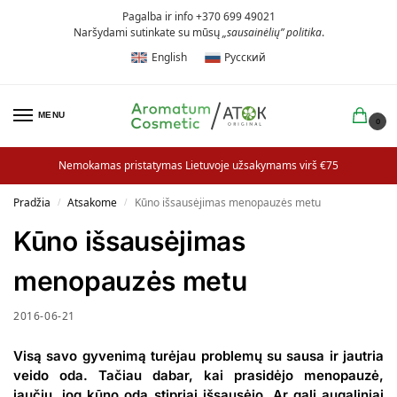
Pagalba ir info +370 699 49021
Naršydami sutinkate su mūsų
„sausainėlių” politika
.
English
Русский
MENU
0
Nemokamas pristatymas Lietuvoje užsakymams virš €75
Pradžia
Atsakome
Kūno išsausėjimas menopauzės metu
/
/
Kūno išsausėjimas
menopauzės metu
2016-06-21
Visą savo gyvenimą turėjau problemų su sausa ir jautria
veido oda. Tačiau dabar, kai prasidėjo menopauzė,
jaučiu, jog kūno oda stipriai išsausėjo. Ar gali augaliniai