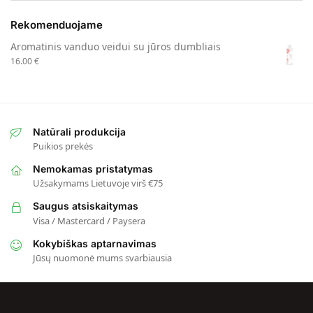
Rekomenduojame
Aromatinis vanduo veidui su jūros dumbliais
16.00
€
Natūrali produkcija
Puikios prekės
Nemokamas pristatymas
Užsakymams Lietuvoje virš €75
Saugus atsiskaitymas
Visa / Mastercard / Paysera
Kokybiškas aptarnavimas
Jūsų nuomonė mums svarbiausia