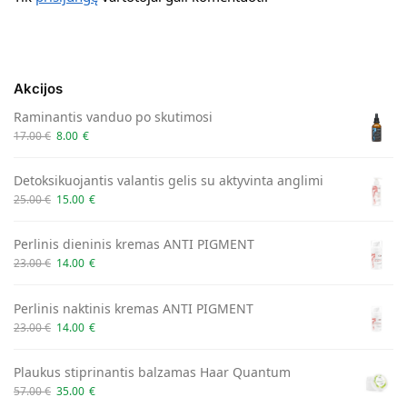
Akcijos
Raminantis vanduo po skutimosi
17.00
€
8.00
€
Detoksikuojantis valantis gelis su aktyvinta anglimi
25.00
€
15.00
€
Perlinis dieninis kremas ANTI PIGMENT
23.00
€
14.00
€
Perlinis naktinis kremas ANTI PIGMENT
23.00
€
14.00
€
Plaukus stiprinantis balzamas Haar Quantum
57.00
€
35.00
€