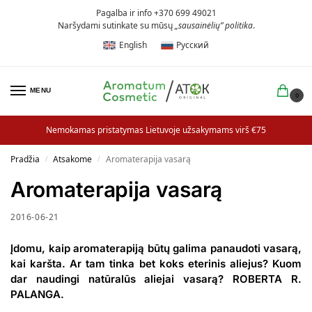
Pagalba ir info +370 699 49021
Naršydami sutinkate su mūsų
„sausainėlių” politika
.
English
Русский
MENU
0
Nemokamas pristatymas Lietuvoje užsakymams virš €75
Pradžia
Atsakome
Aromaterapija vasarą
/
/
Aromaterapija vasarą
2016-06-21
Įdomu, kaip aromaterapiją būtų galima panaudoti vasarą,
kai karšta. Ar tam tinka bet koks eterinis aliejus? Kuom
dar naudingi natūralūs aliejai vasarą? ROBERTA R.
PALANGA.