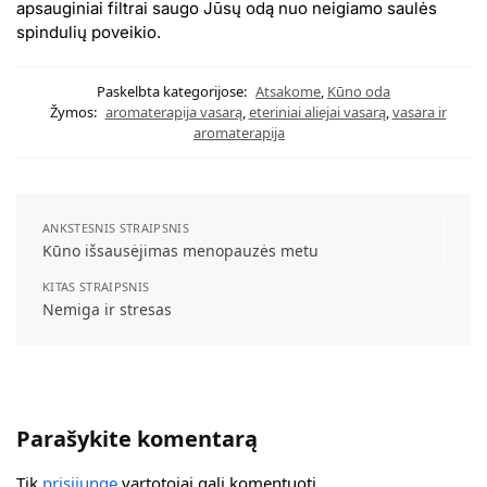
apsauginiai filtrai saugo Jūsų odą nuo neigiamo saulės
spindulių poveikio.
Paskelbta kategorijose:
Atsakome
,
Kūno oda
Žymos:
aromaterapija vasarą
,
eteriniai aliejai vasarą
,
vasara ir
aromaterapija
ANKSTESNIS STRAIPSNIS
Kūno išsausėjimas menopauzės metu
KITAS STRAIPSNIS
Nemiga ir stresas
Parašykite komentarą
Tik
prisijungę
vartotojai gali komentuoti.