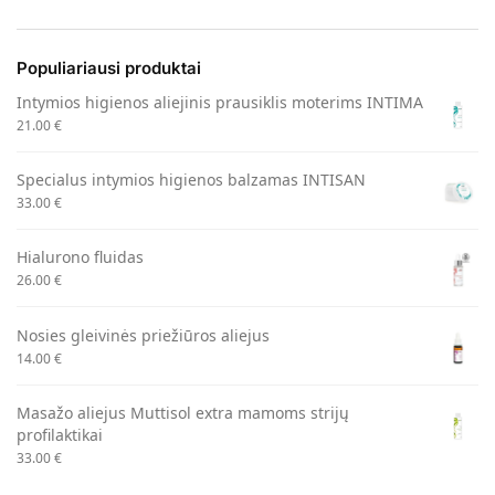
Populiariausi produktai
Intymios higienos aliejinis prausiklis moterims INTIMA
21.00
€
Specialus intymios higienos balzamas INTISAN
33.00
€
Hialurono fluidas
26.00
€
Nosies gleivinės priežiūros aliejus
14.00
€
Masažo aliejus Muttisol extra mamoms strijų
profilaktikai
33.00
€