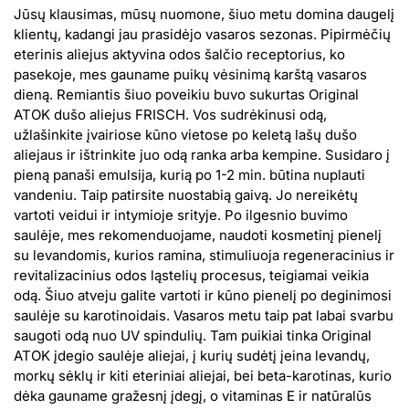
Jūsų klausimas, mūsų nuomone, šiuo metu domina daugelį
klientų, kadangi jau prasidėjo vasaros sezonas. Pipirmėčių
eterinis aliejus aktyvina odos šalčio receptorius, ko
pasekoje, mes gauname puikų vėsinimą karštą vasaros
dieną. Remiantis šiuo poveikiu buvo sukurtas Original
ATOK dušo aliejus FRISCH. Vos sudrėkinusi odą,
užlašinkite įvairiose kūno vietose po keletą lašų dušo
aliejaus ir ištrinkite juo odą ranka arba kempine. Susidaro į
pieną panaši emulsija, kurią po 1-2 min. būtina nuplauti
vandeniu. Taip patirsite nuostabią gaivą. Jo nereikėtų
vartoti veidui ir intymioje srityje. Po ilgesnio buvimo
saulėje, mes rekomenduojame, naudoti kosmetinį pienelį
su levandomis, kurios ramina, stimuliuoja regeneracinius ir
revitalizacinius odos ląstelių procesus, teigiamai veikia
odą. Šiuo atveju galite vartoti ir kūno pienelį po deginimosi
saulėje su karotinoidais. Vasaros metu taip pat labai svarbu
saugoti odą nuo UV spindulių. Tam puikiai tinka Original
ATOK įdegio saulėje aliejai, į kurių sudėtį įeina levandų,
morkų sėklų ir kiti eteriniai aliejai, bei beta-karotinas, kurio
dėka gauname gražesnį įdegį, o vitaminas E ir natūralūs