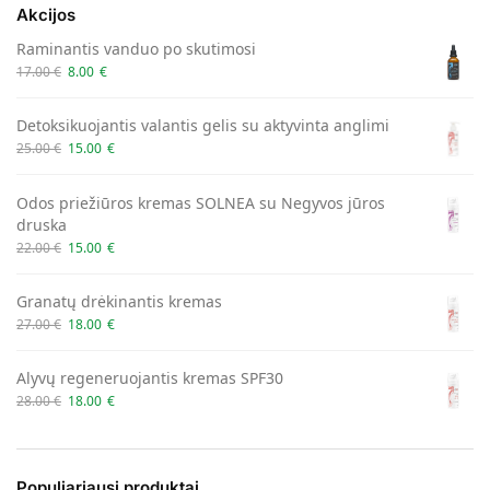
Akcijos
Raminantis vanduo po skutimosi
17.00
€
8.00
€
Detoksikuojantis valantis gelis su aktyvinta anglimi
25.00
€
15.00
€
Odos priežiūros kremas SOLNEA su Negyvos jūros
druska
22.00
€
15.00
€
Granatų drėkinantis kremas
27.00
€
18.00
€
Alyvų regeneruojantis kremas SPF30
28.00
€
18.00
€
Populiariausi produktai