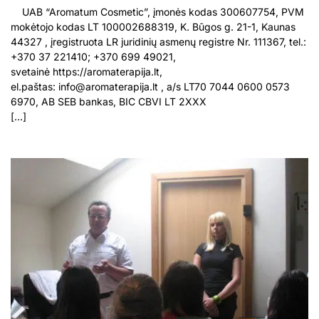
UAB “Aromatum Cosmetic”, įmonės kodas 300607754, PVM
mokėtojo kodas LT 100002688319, K. Būgos g. 21-1, Kaunas
44327 , įregistruota LR juridinių asmenų registre Nr. 111367, tel.:
+370 37 221410; +370 699 49021,
svetainė https://aromaterapija.lt,
el.paštas:
info@aromaterapija.lt
, a/s LT70 7044 0600 0573
6970, AB SEB bankas, BIC CBVI LT 2XXX
[…]