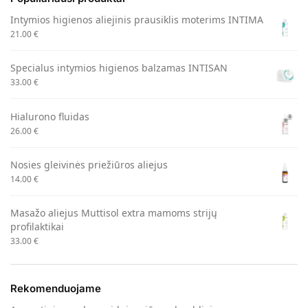
Intymios higienos aliejinis prausiklis moterims INTIMA
21.00
€
Specialus intymios higienos balzamas INTISAN
33.00
€
Hialurono fluidas
26.00
€
Nosies gleivinės priežiūros aliejus
14.00
€
Masažo aliejus Muttisol extra mamoms strijų
profilaktikai
33.00
€
Rekomenduojame