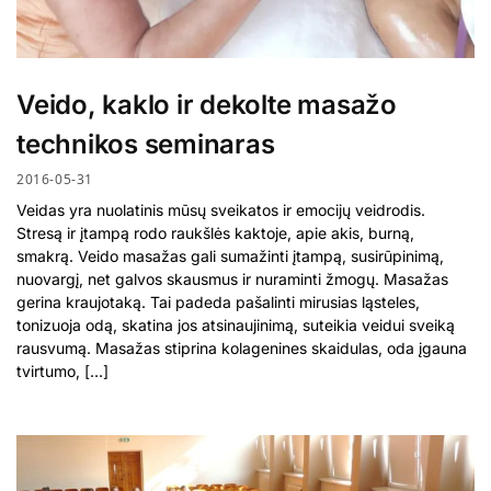
Veido, kaklo ir dekolte masažo
technikos seminaras
2016-05-31
Veidas yra nuolatinis mūsų sveikatos ir emocijų veidrodis.
Stresą ir įtampą rodo raukšlės kaktoje, apie akis, burną,
smakrą. Veido masažas gali sumažinti įtampą, susirūpinimą,
nuovargį, net galvos skausmus ir nuraminti žmogų. Masažas
gerina kraujotaką. Tai padeda pašalinti mirusias ląsteles,
tonizuoja odą, skatina jos atsinaujinimą, suteikia veidui sveiką
rausvumą. Masažas stiprina kolagenines skaidulas, oda įgauna
tvirtumo, […]