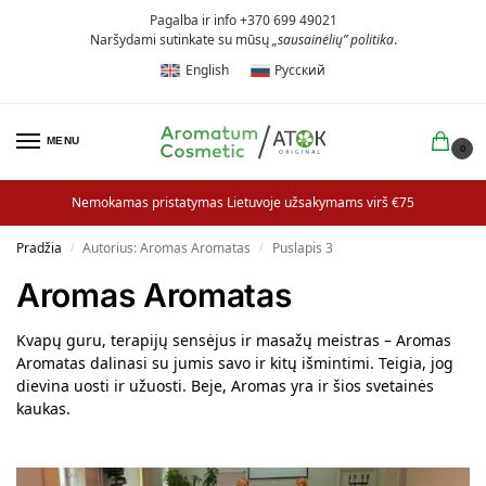
Pagalba ir info +370 699 49021
Naršydami sutinkate su mūsų
„sausainėlių” politika
.
English
Русский
MENU
0
Nemokamas pristatymas Lietuvoje užsakymams virš €75
Pradžia
Autorius: Aromas Aromatas
Puslapis 3
/
/
Aromas Aromatas
Kvapų guru, terapijų sensėjus ir masažų meistras – Aromas
Aromatas dalinasi su jumis savo ir kitų išmintimi. Teigia, jog
dievina uosti ir užuosti. Beje, Aromas yra ir šios svetainės
kaukas.