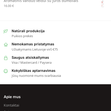
Aromatinis vanduo veidui su jūros dumbliais
16.00
€
Natūrali produkcija
Puikios prekės
Nemokamas pristatymas
Užsakymams Lietuvoje virš €75
Saugus atsiskaitymas
Visa / Mastercard / Paysera
Kokybiškas aptarnavimas
Jūsų nuomonė mums svarbiausia
Apie mus
Kontaktai