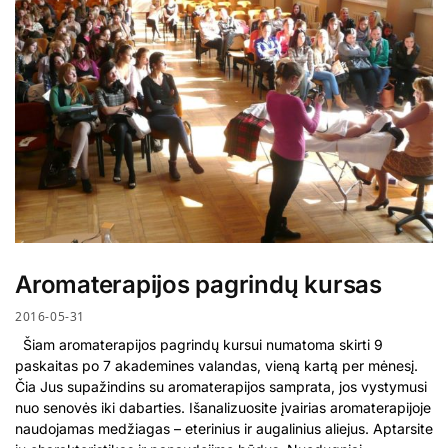
Aromaterapijos pagrindų kursas
2016-05-31
Šiam aromaterapijos pagrindų kursui numatoma skirti 9
paskaitas po 7 akademines valandas, vieną kartą per mėnesį.
Čia Jus supažindins su aromaterapijos samprata, jos vystymusi
nuo senovės iki dabarties. Išanalizuosite įvairias aromaterapijoje
naudojamas medžiagas – eterinius ir augalinius aliejus. Aptarsite