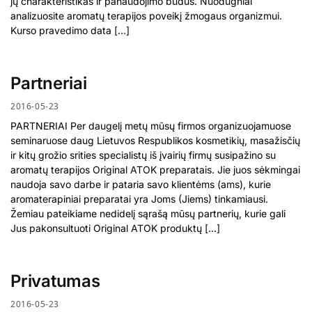
jų charakteristikas ir panaudojimo būdus. Nuodugniai
analizuosite aromatų terapijos poveikį žmogaus organizmui.
Kurso pravedimo data […]
Partneriai
2016-05-23
PARTNERIAI Per daugelį metų mūsų firmos organizuojamuose
seminaruose daug Lietuvos Respublikos kosmetikių, masažisčių
ir kitų grožio srities specialistų iš įvairių firmų susipažino su
aromatų terapijos Original ATOK preparatais. Jie juos sėkmingai
naudoja savo darbe ir pataria savo klientėms (ams), kurie
aromaterapiniai preparatai yra Joms (Jiems) tinkamiausi.
Žemiau pateikiame nedidelį sąrašą mūsų partnerių, kurie gali
Jus pakonsultuoti Original ATOK produktų […]
Privatumas
2016-05-23