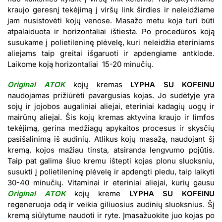
kraujo geresnį tekėjimą į viršų link širdies ir neleidžiame
jam nusistovėti kojų venose. Masažo metu koja turi būti
atpalaiduota ir horizontaliai ištiesta. Po procedūros koją
susukame į polietileninę plėvelę, kuri neleidžia eteriniams
aliejams taip greitai išgaruoti ir apdengiame antklode.
Laikome koją horizontaliai 15-20 minučių.
Original ATOK
kojų kremas
LYPHA SU KOFEINU
naudojamas prižiūrėti pavargusias kojas. Jo sudėtyje yra
sojų ir jojobos augaliniai aliejai, eteriniai kadagių uogų ir
mairūnų
aliejai. Šis kojų kremas aktyvina kraujo ir limfos
tekėjimą, gerina medžiagų apykaitos procesus ir skysčių
pasišalinimą iš audinių. Atlikus kojų masažą, naudojant šį
kremą, kojos mažiau tinsta, atsiranda lengvumo pojūtis.
Taip pat galima šiuo kremu ištepti kojas plonu sluoksniu,
susukti į polietileninę plėvelę ir apdengti pledu, taip laikyti
30-40 minučių. Vitaminai ir eteriniai aliejai, kurių gausu
Original ATOK
kojų kreme
LYPHA SU KOFEINU
regeneruoja odą ir veikia giliuosius audinių sluoksnius. Šį
kremą siūlytume naudoti ir ryte. Įmasažuokite juo kojas po