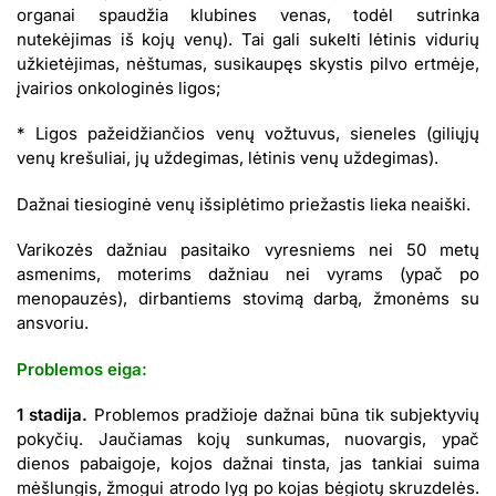
organai spaudžia klubines venas, todėl sutrinka
nutekėjimas iš kojų venų). Tai gali sukelti lėtinis vidurių
užkietėjimas, nėštumas, susikaupęs skystis pilvo ertmėje,
įvairios onkologinės ligos;
* Ligos pažeidžiančios venų vožtuvus, sieneles (giliųjų
venų krešuliai, jų uždegimas, lėtinis venų uždegimas).
Dažnai tiesioginė venų išsiplėtimo priežastis lieka neaiški.
Varikozės dažniau pasitaiko vyresniems nei 50 metų
asmenims, moterims dažniau nei vyrams (ypač po
menopauzės), dirbantiems stovimą darbą, žmonėms su
ansvoriu.
Problemos eiga:
1 stadija.
Problemos pradžioje dažnai būna tik subjektyvių
pokyčių. Jaučiamas kojų sunkumas, nuovargis, ypač
dienos pabaigoje, kojos dažnai tinsta, jas tankiai suima
mėšlungis, žmogui
atrodo lyg po kojas bėgiotų skruzdelės.