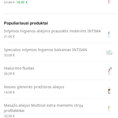
27.00
€
18.00
€
Populiariausi produktai
Intymios higienos aliejinis prausiklis moterims INTIMA
21.00
€
Specialus intymios higienos balzamas INTISAN
33.00
€
Hialurono fluidas
26.00
€
Nosies gleivinės priežiūros aliejus
14.00
€
Masažo aliejus Muttisol extra mamoms strijų
profilaktikai
33.00
€