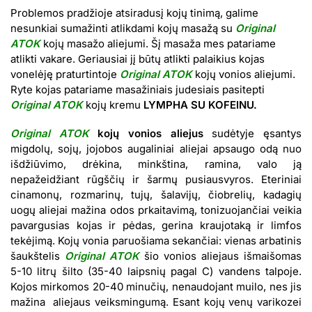
Problemos pradžioje atsiradusį kojų tinimą, galime
nesunkiai sumažinti atlikdami kojų masažą su
Original
ATOK
kojų masažo aliejumi. Šį masaža mes patariame
atlikti vakare. Geriausiai jį būtų atlikti palaikius kojas
vonelėję praturtintoje
Original ATOK
kojų vonios aliejumi.
Ryte kojas patariame masažiniais judesiais pasitepti
Original ATOK
kojų kremu
LYMPHA SU KOFEINU.
Original ATOK
kojų vonios aliejus
sudėtyje ęsantys
migdolų, sojų, jojobos augaliniai aliejai apsaugo odą nuo
išdžiūvimo, drėkina, minkština, ramina, valo ją
nepažeidžiant rūgščių ir šarmų pusiausvyros. Eteriniai
cinamonų, rozmarinų, tujų, šalavijų, čiobrelių,
kadagių
uogų aliejai mažina odos prkaitavimą, tonizuojančiai veikia
pavargusias kojas ir pėdas, gerina kraujotaką ir limfos
tekėjimą. Kojų vonia paruošiama
sekančiai: vienas arbatinis
šaukštelis
Original ATOK
šio vonios aliejaus išmaišomas
5-10 litrų šilto (35-40 laipsnių pagal C) vandens talpoje.
Kojos mirkomos 20-40 minučių, nenaudojant muilo, nes jis
mažina aliejaus veiksmingumą. Esant kojų venų varikozei