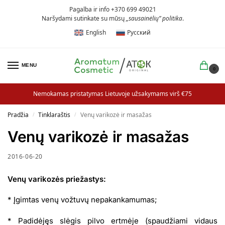
Pagalba ir info +370 699 49021
Naršydami sutinkate su mūsų
„sausainėlių” politika
.
English
Русский
MENU
0
Nemokamas pristatymas Lietuvoje užsakymams virš €75
Pradžia
Tinklaraštis
Venų varikozė ir masažas
/
/
Venų varikozė ir masažas
2016-06-20
Venų varikozės priežastys:
* Įgimtas venų vožtuvų nepakankamumas;
* Padidėjęs slėgis pilvo ertmėje (spaudžiami vidaus