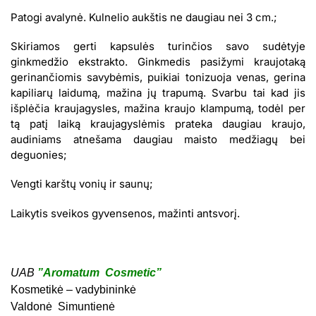
Patogi avalynė. Kulnelio aukštis ne daugiau nei 3 cm.;
Skiriamos gerti kapsulės turinčios savo sudėtyje
ginkmedžio ekstrakto. Ginkmedis pasižymi kraujotaką
gerinančiomis savybėmis, puikiai tonizuoja venas, gerina
kapiliarų laidumą, mažina jų trapumą. Svarbu tai kad jis
išplėčia kraujagysles, mažina kraujo klampumą, todėl per
tą patį laiką kraujagyslėmis prateka daugiau kraujo,
audiniams atnešama daugiau maisto medžiagų bei
deguonies;
Vengti karštų vonių ir saunų;
Laikytis sveikos gyvensenos, mažinti antsvorį.
UAB
”Aromatum Cosmetic”
Kosmetikė – vadybininkė
Valdonė Simuntienė