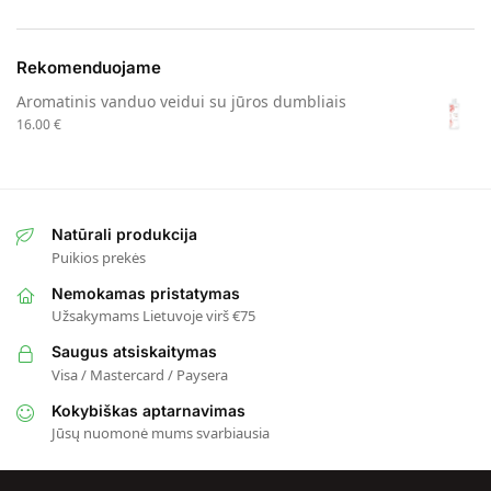
Rekomenduojame
Aromatinis vanduo veidui su jūros dumbliais
16.00
€
Natūrali produkcija
Puikios prekės
Nemokamas pristatymas
Užsakymams Lietuvoje virš €75
Saugus atsiskaitymas
Visa / Mastercard / Paysera
Kokybiškas aptarnavimas
Jūsų nuomonė mums svarbiausia