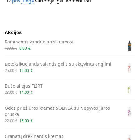
Tik
prisijungę
vartotojai gali komentuoti.
Akcijos
Raminantis vanduo po skutimosi
17.00
€
8.00
€
Detoksikuojantis valantis gelis su aktyvinta anglimi
25.00
€
15.00
€
Dušo aliejus FLIRT
23.00
€
14.00
€
Odos priežiūros kremas SOLNEA su Negyvos jūros
druska
22.00
€
15.00
€
Granatų drėkinantis kremas