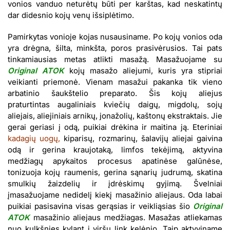
vonios vanduo neturėtų būti per karštas, kad neskatintų
dar didesnio kojų venų išsiplėtimo.
Pamirkytas vonioje kojas nusausiname. Po kojų vonios oda
yra drėgna, šilta, minkšta, poros prasivėrusios. Tai pats
tinkamiausias metas atlikti masažą. Masažuojame su
Original ATOK
kojų masažo aliejumi, kuris yra stipriai
veikianti priemonė. Vienam masažui pakanka tik vieno
arbatinio šaukštelio preparato. Šis kojų aliejus
praturtintas augaliniais kviečių daigų, migdolų, sojų
aliejais, aliejiniais arnikų, jonažolių, kaštonų ekstraktais. Jie
gerai geriasi į odą, puikiai drėkina ir maitina ją. Eteriniai
kadagių uogų,
kiparisų, rozmarinų, šalavijų aliejai gaivina
odą ir gerina kraujotaką, limfos tekėjimą, aktyvina
medžiagų apykaitos procesus apatinėse galūnėse,
tonizuoja kojų raumenis, gerina sąnarių judrumą, skatina
smulkių žaizdelių ir įdrėskimų gyjimą. Švelniai
įmasažuojame nedidelį kiekį masažinio aliejaus. Oda labai
puikiai pasisavina visas gerąsias ir veikliąsias šio
Original
ATOK
masažinio aliejaus medžiagas. Masažas atliekamas
nuo kulkšnies kylant į viršų link kelėnio. Taip aktyviname