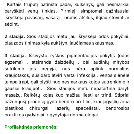
Kartais truputį patinsta padai, kulkšnys, gali nesmarkiai
paryškėti venų tinklas. Pirmieji simptomai dažniausiai
išryškėja pavasarį, vasarą , orams atšilus, ilgiau stovint ar
sėdint.
2 stadija.
Šios stadijos metu jau išryškėja odos pokyčiai,
blauzdos tinimas kyla aukštyn, jaučiamas skausmas.
3 stadija.
Išsivysto ryškus pigmentacijos pokytis (odos
egzema) , atsiranda žaizdelių , dėl audinių mitybos
sutrikimo jos negyja, nes nėra aplink normalios
kraujotakos, susidaro atviri vartai infekcijai, venos sienelė
tampa trapi, gali plyšti nuo nesmarkaus kojos sutrenkimo ir
gausiai kraujuoti. Šios stadijos metu nepatartina daryti
masažų. Reikėtų kojas kuo mažiau liesti ar trinti. Stipriai
pažengusį procesą gydo bendro profilio, kraujagyslių arba
plastikos chirurgai, lazerių specelistai, bendrosios
praktikos gydytojai ir gydytojai dermatologai.
Profilaktinės priemonės: