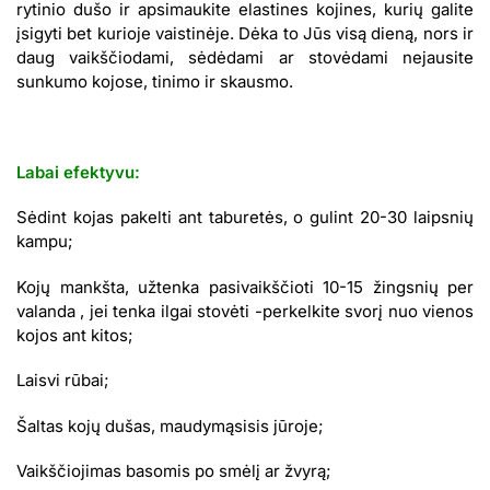
rytinio dušo ir apsimaukite elastines kojines, kurių galite
įsigyti bet kurioje vaistinėje. Dėka to Jūs visą dieną, nors ir
daug vaikščiodami, sėdėdami ar stovėdami nejausite
sunkumo kojose, tinimo ir skausmo.
Labai efektyvu:
Sėdint kojas pakelti ant taburetės, o gulint 20-30 laipsnių
kampu;
Kojų mankšta, užtenka pasivaikščioti 10-15 žingsnių per
valanda , jei tenka ilgai stovėti -perkelkite svorį nuo vienos
kojos ant kitos;
Laisvi rūbai;
Šaltas kojų dušas, maudymąsisis jūroje;
Vaikščiojimas basomis po smėlį ar žvyrą;